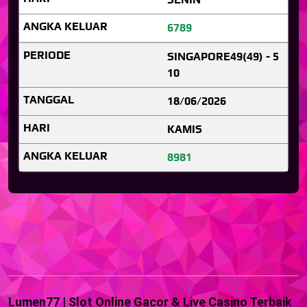
6789
SINGAPORE49(49) - 5
10
18/06/2026
KAMIS
8981
Lumen77 | Slot Online Gacor & Live Casino Terbaik