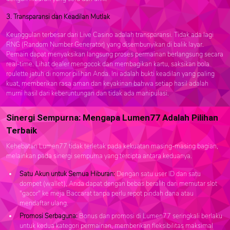
3. Transparansi dan Keadilan Mutlak
Keunggulan terbesar dari Live Casino adalah transparansi. Tidak ada lagi
RNG (Random Number Generator) yang disembunyikan di balik layar.
Pemain dapat menyaksikan langsung proses permainan berlangsung secara
real-time. Lihat dealer mengocok dan membagikan kartu, saksikan bola
roulette jatuh di nomor pilihan Anda. Ini adalah bukti keadilan yang paling
kuat, memberikan rasa aman dan keyakinan bahwa setiap hasil adalah
murni hasil dari keberuntungan dan tidak ada manipulasi.
Sinergi Sempurna: Mengapa Lumen77 Adalah Pilihan
Terbaik
Kehebatan Lumen77 tidak terletak pada kekuatan masing-masing bagian,
melainkan pada sinergi sempurna yang tercipta antara keduanya.
Satu Akun untuk Semua Hiburan:
Dengan satu user ID dan satu
dompet (wallet), Anda dapat dengan bebas beralih dari memutar slot
"gacor" ke meja Baccarat tanpa perlu repot pindah dana atau
mendaftar ulang.
Promosi Serbaguna:
Bonus dan promosi di Lumen77 seringkali berlaku
untuk kedua kategori permainan, memberikan fleksibilitas maksimal