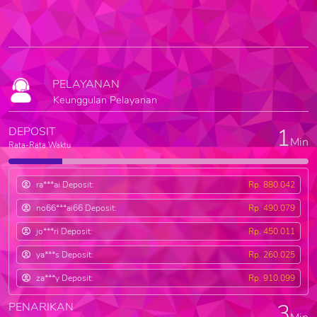
PELAYANAN
Keunggulan Pelayanan
1
DEPOSIT
Min
Rata-Rata Waktu
ra***ai Deposit:
Rp. 880.042
no66***ai66 Deposit:
Rp. 490.079
jo***ri Deposit:
Rp. 450.011
ya***s Deposit:
Rp. 260.025
za***y Deposit:
Rp. 910.099
3
PENARIKAN