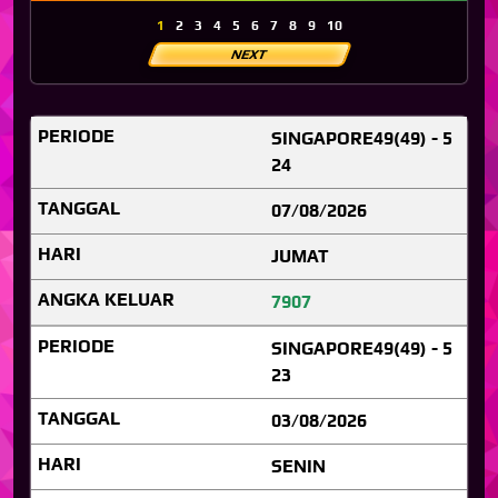
1
2
3
4
5
6
7
8
9
10
NEXT
SINGAPORE49(49) - 5
24
07/08/2026
JUMAT
7907
SINGAPORE49(49) - 5
23
03/08/2026
SENIN