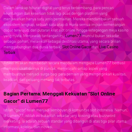
Dalam lanskap hiburan digital yang terus berkembang, para pencari
keuntungan dan keseruan tidak lagi puas dengan platform yang
menawarkan hanya satu jenis permainan. Mereka mendambakan sebuah
ekosistem lengkap, sebuah satu atap di mana semua impian kemenangan
dapat terwujud, dari putaran kilat slot online hingga ketegangan meja kasino
yang nyata. Menjawab tantangan ini,
Lumen77
muncul bukan sekadar
sebagai pilihan, melainkan sebagai destinasi utama, yang secara brilian
menggabungkan dua dunia terbaik:
Slot Online Gacor
dan
Live Casino
Terbaik
.
Artikel ini akan membedah secara mendalam mengapa Lumen77 berhasil
memposisikan dirinya di puncak, menjelajahi setiap aspek yang
membuatnya menjadi surga bagi para pemain yang menginginkan kualitas,
keadilan, dan peluang menang tak terbatas.
Bagian Pertama: Menggali Kekuatan "Slot Online
Gacor" di Lumen77
Istilah "gacor" telah menjadi semboyan di komunitas slot Indonesia. Namun,
di Lumen77, istilah ini bukanlah sekadar janji kosong atau buzzword
marketing. Ia adalah sebuah standar yang dibangun di atas tiga pilar utama:
informasi, koleksi, dan inovasi.