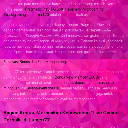
memastikan para membernya hanya mendapatkan yang terbaik. Nama-
nama seperti
Pragmatic Play
,
PG Soft
,
Habanero
,
Microgaming
,
Spadegaming
, dan
Joker123
adalah jaminan kualitas.
Setiap provider membawa keunikannya sendiri. Pragmatic Play terkenal
dengan game volatilitas tinggi dan jackpot spektakuler seperti
Gates of
Olympus
dan
Starlight Princess
. PG Soft menawarkan grafis animasi terbaik
dan gameplay inovatif seperti di
Mahjong Ways
. Dengan koleksi yang begitu
luas, pemain tidak akan pernah merasa bosan dan selalu dapat menemukan
game "gacor" baru yang sesuai dengan selera dan gaya bermain mereka.
3. Inovasi Bonus dan Fitur Menguntungkan
Lumen77 terus berinovasi untuk menjaga pengalaman bermain tetap segar
dan menguntungkan. Mulai dari
Bonus New Member 100%
yang
melipatgandakan modal awal, hingga
bonus deposit harian
,
cashback
mingguan
, dan
event-event spesial
dengan hadiah luar biasa. Semua ini
dirancang bukan hanya untuk menarik pemain baru, tetapi juga untuk
menghargai dan mempertahankan loyalitas member setia.
Bagian Kedua: Merasakan Kemewahan "Live Casino
Terbaik" di Lumen77