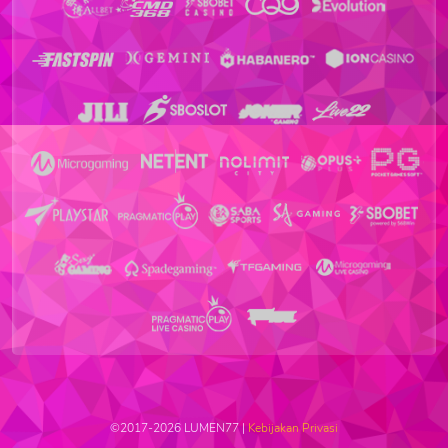
©2017-2026 LUMEN77 |
Kebijakan Privasi