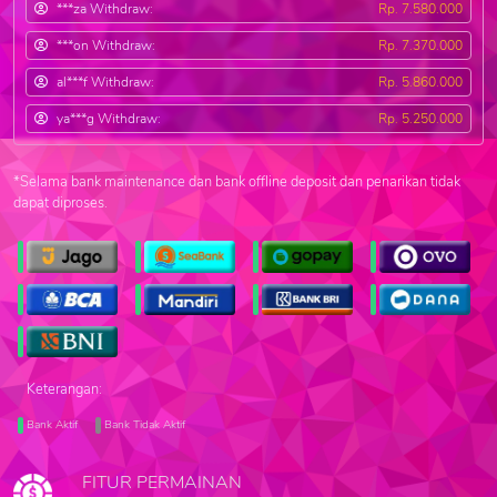
***za Withdraw:
Rp. 7.580.000
***on Withdraw:
Rp. 7.370.000
al***f Withdraw:
Rp. 5.860.000
ya***g Withdraw:
Rp. 5.250.000
*Selama bank maintenance dan bank offline deposit dan penarikan tidak
dapat diproses.
Keterangan:
Bank Aktif
Bank Tidak Aktif
FITUR PERMAINAN