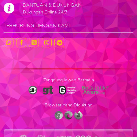
BANTUAN & DUKUNGAN
Dukungan Online 24/7
TERHUBUNG DENGAN KAMI
Tanggung Jawab Bermain
Browser Yang Didukung