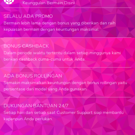
Keunggulan Bermain Disini
SELALU ADA PROMO
Bermain lebih lama dengan bonus yang diberikan dan raih
kepuasan bermain dengan keuntungan maksimal.
BONUS CASHBACK
Dalam periode waktu tertentu dalam setiap minggunya kami
berikan cashback cuma-cuma untuk Anda.
ADA BONUS ROLLINGAN
Semakin maksimalkan keuntungan dengan bonus rollingan yaitu
persentase dari modal yang Anda gunakan.
DUKUNGAN BANTUAN 24/7
Setiap hari dan setiap saat Customer Support siap membantu
kapanpun Anda perlukan.