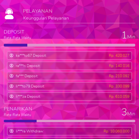
PELAYANAN
Keunggulan Pelayanan
1
DEPOSIT
Min
Rata-Rata Waktu
ka***to67 Deposit:
Rp. 420.027
ra***ri Deposit:
Rp. 140.016
fa*** Deposit:
Rp. 210.092
li***to79 Deposit:
Rp. 330.099
li***za Deposit:
Rp. 610.059
3
PENARIKAN
Min
Rata-Rata Waktu
li***ra Withdraw:
Rp. 10.060.000