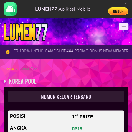
x
LUMEN77
Aplikasi Mobile
Unduh
ER 100% UNTUK GAME SLOT ### PROMO BONUS NEW MEMBER 60 % UN
Home
Korea Pool
Korea Pool
Nomor Keluar Terbaru
ST
1
PRIZE
0215