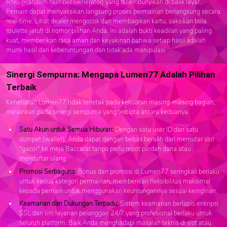
RNG (Random Number Generator) yang disembunyikan di balik layar.
Pemain dapat menyaksikan langsung proses permainan berlangsung secara
real-time. Lihat dealer mengocok dan membagikan kartu, saksikan bola
roulette jatuh di nomor pilihan Anda. Ini adalah bukti keadilan yang paling
kuat, memberikan rasa aman dan keyakinan bahwa setiap hasil adalah
murni hasil dari keberuntungan dan tidak ada manipulasi.
Sinergi Sempurna: Mengapa Lumen77 Adalah Pilihan
Terbaik
Kehebatan Lumen77 tidak terletak pada kekuatan masing-masing bagian,
melainkan pada sinergi sempurna yang tercipta antara keduanya.
Satu Akun untuk Semua Hiburan:
Dengan satu user ID dan satu
dompet (wallet), Anda dapat dengan bebas beralih dari memutar slot
"gacor" ke meja Baccarat tanpa perlu repot pindah dana atau
mendaftar ulang.
Promosi Serbaguna:
Bonus dan promosi di Lumen77 seringkali berlaku
untuk kedua kategori permainan, memberikan fleksibilitas maksimal
kepada pemain untuk menggunakan keuntungannya sesuai keinginan.
Keamanan dan Dukungan Terpadu:
Sistem keamanan berlapis enkripsi
SSL dan tim layanan pelanggan 24/7 yang profesional berlaku untuk
seluruh platform. Baik Anda menghadapi masalah teknis di slot atau