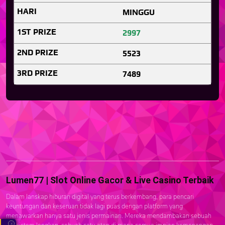
MINGGU
2997
5523
7489
Lumen77 | Slot Online Gacor & Live Casino Terbaik
Dalam lanskap hiburan digital yang terus berkembang, para pencari
keuntungan dan keseruan tidak lagi puas dengan platform yang
menawarkan hanya satu jenis permainan. Mereka mendambakan sebuah
x