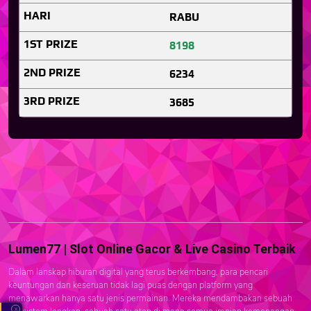
RABU
8198
6234
3685
Lumen77 | Slot Online Gacor & Live Casino Terbaik
Dalam lanskap hiburan digital yang terus berkembang, para pencari
keuntungan dan keseruan tidak lagi puas dengan platform yang
menawarkan hanya satu jenis permainan. Mereka mendambakan sebuah
x