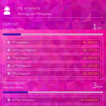
PELAYANAN
Keunggulan Pelayanan
1
DEPOSIT
Min
Rata-Rata Waktu
***is Deposit:
Rp. 690.031
za***na12 Deposit:
Rp. 150.031
***on Deposit:
Rp. 930.053
jo***la Deposit:
Rp. 330.043
***na Deposit:
Rp. 250.034
3
PENARIKAN
Min
Rata-Rata Waktu
el***as Withdraw:
Rp. 8.890.000