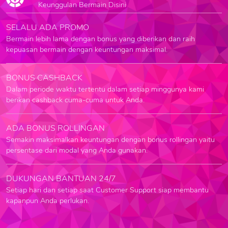
Keunggulan Bermain Disini
SELALU ADA PROMO
Bermain lebih lama dengan bonus yang diberikan dan raih
kepuasan bermain dengan keuntungan maksimal.
BONUS CASHBACK
Dalam periode waktu tertentu dalam setiap minggunya kami
berikan cashback cuma-cuma untuk Anda.
ADA BONUS ROLLINGAN
Semakin maksimalkan keuntungan dengan bonus rollingan yaitu
persentase dari modal yang Anda gunakan.
DUKUNGAN BANTUAN 24/7
Setiap hari dan setiap saat Customer Support siap membantu
kapanpun Anda perlukan.