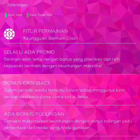
Keterangan:
Bank Aktif
Bank Tidak Aktif
FITUR PERMAINAN
Keunggulan Bermain Disini
SELALU ADA PROMO
Bermain lebih lama dengan bonus yang diberikan dan raih
kepuasan bermain dengan keuntungan maksimal.
BONUS CASHBACK
Dalam periode waktu tertentu dalam setiap minggunya kami
berikan cashback cuma-cuma untuk Anda.
ADA BONUS ROLLINGAN
Semakin maksimalkan keuntungan dengan bonus rollingan yaitu
persentase dari modal yang Anda gunakan.