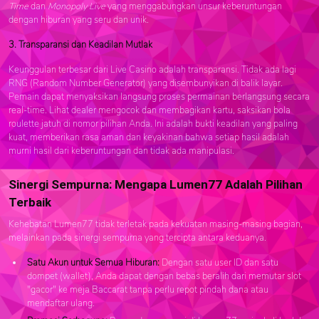
Time
dan
Monopoly Live
yang menggabungkan unsur keberuntungan
dengan hiburan yang seru dan unik.
3. Transparansi dan Keadilan Mutlak
Keunggulan terbesar dari Live Casino adalah transparansi. Tidak ada lagi
RNG (Random Number Generator) yang disembunyikan di balik layar.
Pemain dapat menyaksikan langsung proses permainan berlangsung secara
real-time. Lihat dealer mengocok dan membagikan kartu, saksikan bola
roulette jatuh di nomor pilihan Anda. Ini adalah bukti keadilan yang paling
kuat, memberikan rasa aman dan keyakinan bahwa setiap hasil adalah
murni hasil dari keberuntungan dan tidak ada manipulasi.
Sinergi Sempurna: Mengapa Lumen77 Adalah Pilihan
Terbaik
Kehebatan Lumen77 tidak terletak pada kekuatan masing-masing bagian,
melainkan pada sinergi sempurna yang tercipta antara keduanya.
Satu Akun untuk Semua Hiburan:
Dengan satu user ID dan satu
dompet (wallet), Anda dapat dengan bebas beralih dari memutar slot
"gacor" ke meja Baccarat tanpa perlu repot pindah dana atau
mendaftar ulang.