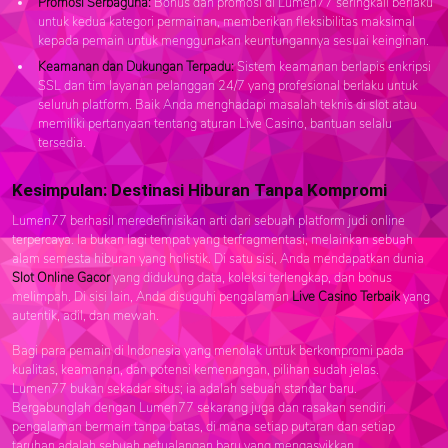
Promosi Serbaguna:
Bonus dan promosi di Lumen77 seringkali berlaku
untuk kedua kategori permainan, memberikan fleksibilitas maksimal
kepada pemain untuk menggunakan keuntungannya sesuai keinginan.
Keamanan dan Dukungan Terpadu:
Sistem keamanan berlapis enkripsi
SSL dan tim layanan pelanggan 24/7 yang profesional berlaku untuk
seluruh platform. Baik Anda menghadapi masalah teknis di slot atau
memiliki pertanyaan tentang aturan Live Casino, bantuan selalu
tersedia.
Kesimpulan: Destinasi Hiburan Tanpa Kompromi
Lumen77 berhasil meredefinisikan arti dari sebuah platform judi online
terpercaya. Ia bukan lagi tempat yang terfragmentasi, melainkan sebuah
alam semesta hiburan yang holistik. Di satu sisi, Anda mendapatkan dunia
Slot Online Gacor
yang didukung data, koleksi terlengkap, dan bonus
melimpah. Di sisi lain, Anda disuguhi pengalaman
Live Casino Terbaik
yang
autentik, adil, dan mewah.
Bagi para pemain di Indonesia yang menolak untuk berkompromi pada
kualitas, keamanan, dan potensi kemenangan, pilihan sudah jelas.
Lumen77 bukan sekadar situs; ia adalah sebuah standar baru.
Bergabunglah dengan Lumen77 sekarang juga dan rasakan sendiri
pengalaman bermain tanpa batas, di mana setiap putaran dan setiap
taruhan adalah sebuah petualangan baru yang mengasyikkan.