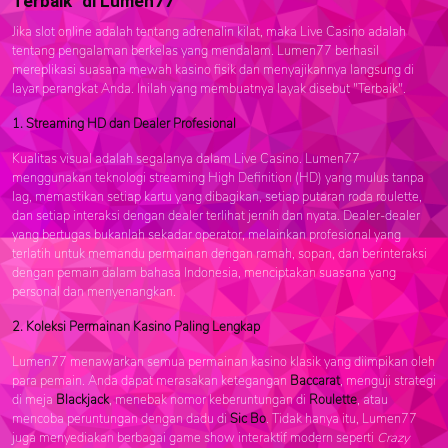
Terbaik" di Lumen77
Jika slot online adalah tentang adrenalin kilat, maka Live Casino adalah
tentang pengalaman berkelas yang mendalam. Lumen77 berhasil
mereplikasi suasana mewah kasino fisik dan menyajikannya langsung di
layar perangkat Anda. Inilah yang membuatnya layak disebut "Terbaik".
1. Streaming HD dan Dealer Profesional
Kualitas visual adalah segalanya dalam Live Casino. Lumen77
menggunakan teknologi streaming High Definition (HD) yang mulus tanpa
lag, memastikan setiap kartu yang dibagikan, setiap putaran roda roulette,
dan setiap interaksi dengan dealer terlihat jernih dan nyata. Dealer-dealer
yang bertugas bukanlah sekadar operator, melainkan profesional yang
terlatih untuk memandu permainan dengan ramah, sopan, dan berinteraksi
dengan pemain dalam bahasa Indonesia, menciptakan suasana yang
personal dan menyenangkan.
2. Koleksi Permainan Kasino Paling Lengkap
Lumen77 menawarkan semua permainan kasino klasik yang diimpikan oleh
para pemain. Anda dapat merasakan ketegangan
Baccarat
, menguji strategi
di meja
Blackjack
, menebak nomor keberuntungan di
Roulette
, atau
mencoba peruntungan dengan dadu di
Sic Bo
. Tidak hanya itu, Lumen77
juga menyediakan berbagai game show interaktif modern seperti
Crazy