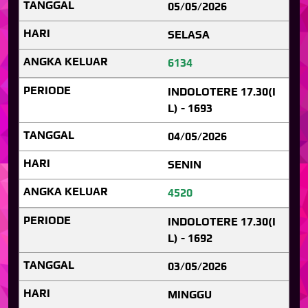
05/05/2026
SELASA
6134
INDOLOTERE 17.30(I
L) - 1693
04/05/2026
SENIN
4520
INDOLOTERE 17.30(I
L) - 1692
03/05/2026
MINGGU