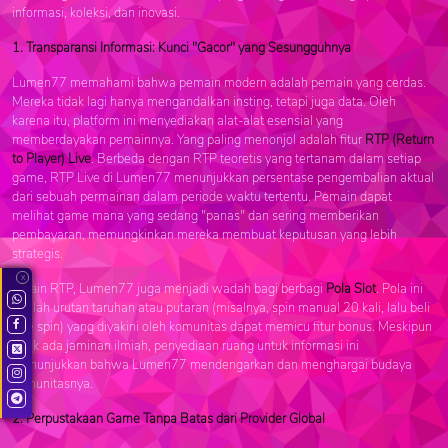
informasi, koleksi, dan inovasi.
1. Transparansi Informasi: Kunci "Gacor" yang Sesungguhnya
Lumen77 memahami bahwa pemain modern adalah pemain yang cerdas.
Mereka tidak lagi hanya mengandalkan insting, tetapi juga data. Oleh
karena itu, platform ini menyediakan alat-alat esensial yang
memberdayakan pemainnya. Yang paling menonjol adalah fitur
RTP (Return
to Player) Live
. Berbeda dengan RTP teoretis yang tertanam dalam setiap
game, RTP Live di Lumen77 menunjukkan persentase pengembalian aktual
dari sebuah permainan dalam periode waktu tertentu. Pemain dapat
melihat game mana yang sedang "panas" dan sering memberikan
pembayaran, memungkinkan mereka membuat keputusan yang lebih
strategis.
x
Selain RTP, Lumen77 juga menjadi wadah bagi berbagi
Pola Slot
. Pola ini
adalah urutan taruhan atau putaran (misalnya, spin manual 20 kali, lalu beli
free spin) yang diyakini oleh komunitas dapat memicu fitur bonus. Meskipun
tidak ada jaminan ilmiah, penyediaan ruang untuk informasi ini
menunjukkan bahwa Lumen77 mendengarkan dan menghargai budaya
komunitasnya.
2. Perpustakaan Game Tanpa Batas dari Provider Global