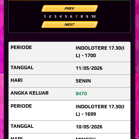
PREV
1
2
3
4
5
6
7
8
9
10
NEXT
INDOLOTERE 17.30(I
L) - 1700
11/05/2026
SENIN
8470
INDOLOTERE 17.30(I
L) - 1699
10/05/2026