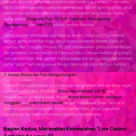
Sebuah situs slot hanya sebaik koleksi permainannya. Lumen77 menyadari
hal ini dan menjalin kerja sama dengan raksasa industri gaming global untuk
memastikan para membernya hanya mendapatkan yang terbaik. Nama-
nama seperti
Pragmatic Play
,
PG Soft
,
Habanero
,
Microgaming
,
Spadegaming
, dan
Joker123
adalah jaminan kualitas.
Setiap provider membawa keunikannya sendiri. Pragmatic Play terkenal
dengan game volatilitas tinggi dan jackpot spektakuler seperti
Gates of
Olympus
dan
Starlight Princess
. PG Soft menawarkan grafis animasi terbaik
dan gameplay inovatif seperti di
Mahjong Ways
. Dengan koleksi yang begitu
luas, pemain tidak akan pernah merasa bosan dan selalu dapat menemukan
game "gacor" baru yang sesuai dengan selera dan gaya bermain mereka.
3. Inovasi Bonus dan Fitur Menguntungkan
Lumen77 terus berinovasi untuk menjaga pengalaman bermain tetap segar
dan menguntungkan. Mulai dari
Bonus New Member 100%
yang
melipatgandakan modal awal, hingga
bonus deposit harian
,
cashback
mingguan
, dan
event-event spesial
dengan hadiah luar biasa. Semua ini
dirancang bukan hanya untuk menarik pemain baru, tetapi juga untuk
menghargai dan mempertahankan loyalitas member setia.
Bagian Kedua: Merasakan Kemewahan "Live Casino