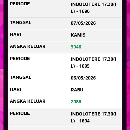
INDOLOTERE 17.30(I
L) - 1696
07/05/2026
KAMIS
3946
INDOLOTERE 17.30(I
L) - 1695
06/05/2026
RABU
2086
INDOLOTERE 17.30(I
L) - 1694