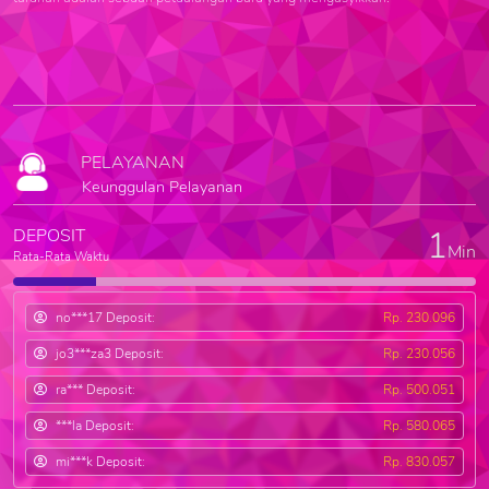
PELAYANAN
Keunggulan Pelayanan
1
DEPOSIT
Min
Rata-Rata Waktu
no***17 Deposit:
Rp. 230.096
jo3***za3 Deposit:
Rp. 230.056
ra*** Deposit:
Rp. 500.051
***la Deposit:
Rp. 580.065
mi***k Deposit:
Rp. 830.057