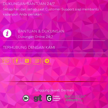
DUKUNGAN BANTUAN 24/7
Setiap hari dan setiap saat Customer Support siap membantu
kapanpun Anda perlukan.
BANTUAN & DUKUNGAN
Dukungan Online 24/7
TERHUBUNG DENGAN KAMI
Tanggung Jawab Bermain