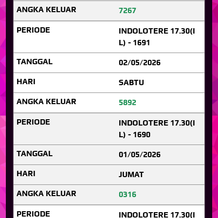
7267
INDOLOTERE 17.30(I
L) - 1691
02/05/2026
SABTU
5892
INDOLOTERE 17.30(I
L) - 1690
01/05/2026
JUMAT
0316
INDOLOTERE 17.30(I