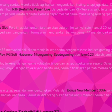
cerdas. Mereka tidak lagi hanya mengandalkan insting, tetapi juga data. Oleh 
lah fitur
RTP (Return to Player) Live
. Berbeda dengan RTP teoretis yang terta
alam periode waktu tertentu. Pemain dapat melihat game mana yang sedang "
a Slot
. Pola ini adalah urutan taruhan atau putaran (misalnya, spin manual 20 kali,
penyediaan ruang untuk informasi ini menunjukkan bahwa Lumen77 mendengarka
en77 menyadari hal ini dan menjalin kerja sama dengan raksasa industri gamin
Play
,
PG Soft
,
Habanero
,
Microgaming
,
Spadegaming
, dan
Joker123
adalah jamin
y terkenal dengan game volatilitas tinggi dan jackpot spektakuler seperti
Gates
ong Ways
. Dengan koleksi yang begitu luas, pemain tidak akan pernah merasa
ain tetap segar dan menguntungkan. Mulai dari
Bonus New Member 100%
yan
hadiah luar biasa. Semua ini dirancang bukan hanya untuk menarik pemain bar
e Casino Terbaik" di Lumen77