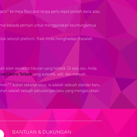
acor" ke meja Baccarat tanpa perlu repot pindah dana atau
aksimal kepada pemain untuk menggunakan keuntungannya
untuk seluruh platform. Baik Anda menghadapi masalah
ah alam semesta hiburan yang holistik. Di satu sisi, Anda
Live Casino Terbaik
yang autentik, adil, dan mewah.
men77 bukan sekadar situs; ia adalah sebuah standar baru.
ruhan adalah sebuah petualangan baru yang mengasyikkan.
BANTUAN & DUKUNGAN