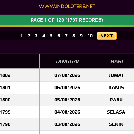
WWW.INDOLOTERE.NET
PAGE
1
OF
120
(1797 RECORDS)
1
2
3
4
5
6
7
8
9
10
NEXT
TANGGAL
HARI
 1802
07/08/2026
JUMAT
 1801
06/08/2026
KAMIS
 1800
05/08/2026
RABU
 1799
04/08/2026
SELASA
 1798
03/08/2026
SENIN