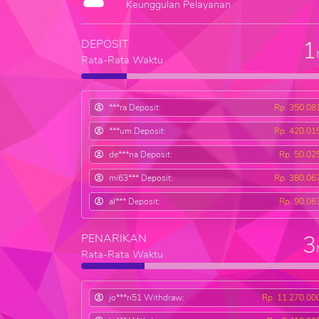
Keunggulan Pelayanan
1
DEPOSIT
Rata-Rata Waktu
***ra Deposit:
Rp. 350.08
***um Deposit:
Rp. 420.01
de***na Deposit:
Rp. 50.02
mi63*** Deposit:
Rp. 380.06
al*** Deposit:
Rp. 90.06
3
PENARIKAN
Rata-Rata Waktu
jo***ri51 Withdraw:
Rp. 11.270.00