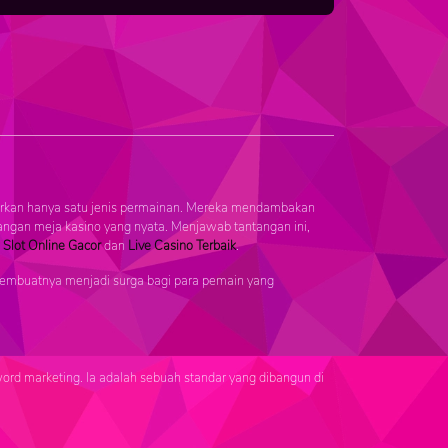
warkan hanya satu jenis permainan. Mereka mendambakan
gangan meja kasino yang nyata. Menjawab tantangan ini,
:
Slot Online Gacor
dan
Live Casino Terbaik
.
membuatnya menjadi surga bagi para pemain yang
zword marketing. Ia adalah sebuah standar yang dibangun di