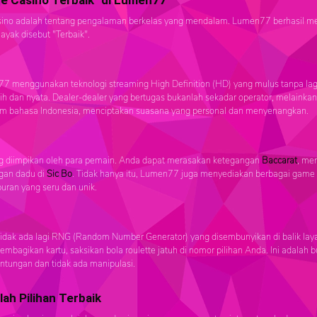
e Casino adalah tentang pengalaman berkelas yang mendalam. Lumen77 berhasil m
ayak disebut "Terbaik".
77 menggunakan teknologi streaming High Definition (HD) yang mulus tanpa lag,
jernih dan nyata. Dealer-dealer yang bertugas bukanlah sekadar operator, melain
am bahasa Indonesia, menciptakan suasana yang personal dan menyenangkan.
 diimpikan oleh para pemain. Anda dapat merasakan ketegangan
Baccarat
, men
gan dadu di
Sic Bo
. Tidak hanya itu, Lumen77 juga menyediakan berbagai game 
ran yang seru dan unik.
. Tidak ada lagi RNG (Random Number Generator) yang disembunyikan di balik l
mbagikan kartu, saksikan bola roulette jatuh di nomor pilihan Anda. Ini adalah 
untungan dan tidak ada manipulasi.
h Pilihan Terbaik