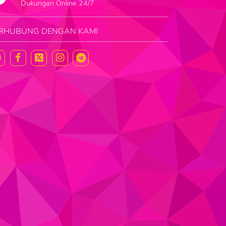
Dukungan Online 24/7
RHUBUNG DENGAN KAMI