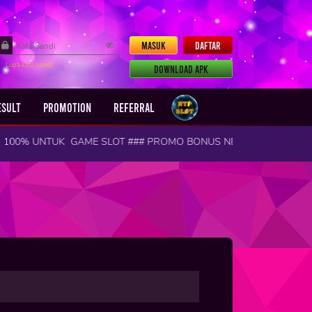
Masuk
Daftar
Kata Sandi
Lupa kata sandi?
Download APK
ESULT
PROMOTION
REFERRAL
UNTUK GAME SLOT ### PROMO BONUS NEW MEMBER 60 % UNTU