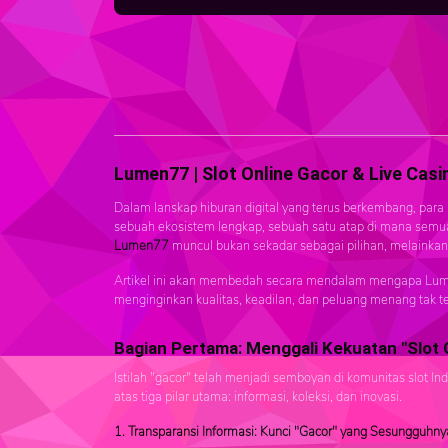
Lumen77 | Slot Online Gacor & Live Casi
Dalam lanskap hiburan digital yang terus berkembang, par
sebuah ekosistem lengkap, sebuah satu atap di mana semua 
Lumen77
muncul bukan sekadar sebagai pilihan, melainkan
Artikel ini akan membedah secara mendalam mengapa Lumen
menginginkan kualitas, keadilan, dan peluang menang tak te
Bagian Pertama: Menggali Kekuatan "Slot 
Istilah "gacor" telah menjadi semboyan di komunitas slot I
atas tiga pilar utama: informasi, koleksi, dan inovasi.
1. Transparansi Informasi: Kunci "Gacor" yang Sesungguhny