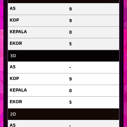
9
9
0
5
3D
-
9
0
5
2D
-