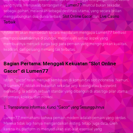
yang nyata. Menjawab tantangan ini,
Lumen77
muncul bukan sekadar
sebagai pilihan, melainkan sebagai destinasi utama, yang secara brilian
menggabungkan dua dunia terbaik:
Slot Online Gacor
dan
Live Casino
Terbaik
.
Artikel ini akan membedah secara mendalam mengapa Lumen77 berhasil
memposisikan dirinya di puncak, menjelajahi setiap aspek yang
membuatnya menjadi surga bagi para pemain yang menginginkan kualitas,
keadilan, dan peluang menang tak terbatas.
Bagian Pertama: Menggali Kekuatan "Slot Online
Gacor" di Lumen77
Istilah "gacor" telah menjadi semboyan di komunitas slot Indonesia. Namun,
di Lumen77, istilah ini bukanlah sekadar janji kosong atau buzzword
marketing. Ia adalah sebuah standar yang dibangun di atas tiga pilar utama:
informasi, koleksi, dan inovasi.
1. Transparansi Informasi: Kunci "Gacor" yang Sesungguhnya
Lumen77 memahami bahwa pemain modern adalah pemain yang cerdas.
Mereka tidak lagi hanya mengandalkan insting, tetapi juga data. Oleh
karena itu, platform ini menyediakan alat-alat esensial yang