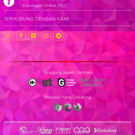
Dukungan Online 24/7
TERHUBUNG DENGAN KAMI
Tanggung Jawab Bermain
Browser Yang Didukung