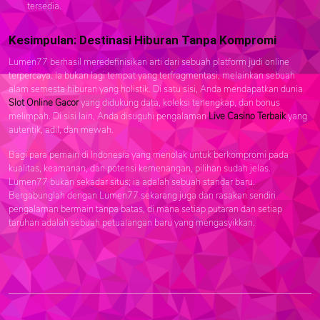
tersedia.
Kesimpulan: Destinasi Hiburan Tanpa Kompromi
Lumen77 berhasil meredefinisikan arti dari sebuah platform judi online
terpercaya. Ia bukan lagi tempat yang terfragmentasi, melainkan sebuah
alam semesta hiburan yang holistik. Di satu sisi, Anda mendapatkan dunia
Slot Online Gacor
yang didukung data, koleksi terlengkap, dan bonus
melimpah. Di sisi lain, Anda disuguhi pengalaman
Live Casino Terbaik
yang
autentik, adil, dan mewah.
Bagi para pemain di Indonesia yang menolak untuk berkompromi pada
kualitas, keamanan, dan potensi kemenangan, pilihan sudah jelas.
Lumen77 bukan sekadar situs; ia adalah sebuah standar baru.
Bergabunglah dengan Lumen77 sekarang juga dan rasakan sendiri
pengalaman bermain tanpa batas, di mana setiap putaran dan setiap
taruhan adalah sebuah petualangan baru yang mengasyikkan.