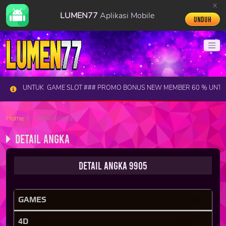
x
LUMEN77
Aplikasi Mobile
Unduh
 UNTUK GAME SLOT ### PROMO BONUS NEW MEMBER 60 % UNTUK GAM
Home
Detail Angka
Detail Angka
Detail Angka 9905
GAMES
4D