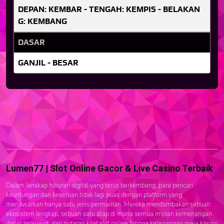
DEPAN: KEMBAR - TENGAH: KEMPIS - BELAKAN
G: KEMBANG
DASAR
GANJIL - BESAR
Lumen77 | Slot Online Gacor & Live Casino Terbaik
Dalam lanskap hiburan digital yang terus berkembang, para pencari
keuntungan dan keseruan tidak lagi puas dengan platform yang
menawarkan hanya satu jenis permainan. Mereka mendambakan sebuah
ekosistem lengkap, sebuah satu atap di mana semua impian kemenangan
dapat terwujud, dari putaran kilat slot online hingga ketegangan meja kasino