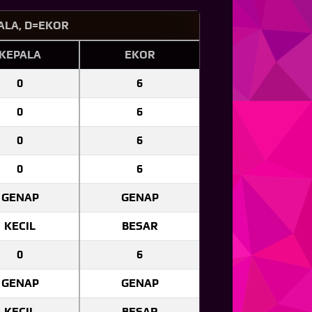
PALA, D=EKOR
KEPALA
EKOR
0
6
0
6
0
6
0
6
GENAP
GENAP
KECIL
BESAR
0
6
GENAP
GENAP
KECIL
BESAR