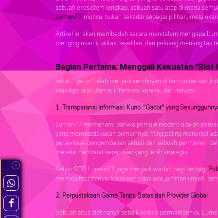
sebuah ekosistem lengkap, sebuah satu atap di mana semua 
Lumen77
muncul bukan sekadar sebagai pilihan, melainkan
Artikel ini akan membedah secara mendalam mengapa Lumen
menginginkan kualitas, keadilan, dan peluang menang tak te
Bagian Pertama: Menggali Kekuatan "Slot 
Istilah "gacor" telah menjadi semboyan di komunitas slot I
atas tiga pilar utama: informasi, koleksi, dan inovasi.
1. Transparansi Informasi: Kunci "Gacor" yang Sesungguhny
Lumen77 memahami bahwa pemain modern adalah pemain yang 
yang memberdayakan pemainnya. Yang paling menonjol ada
persentase pengembalian aktual dari sebuah permainan d
mereka membuat keputusan yang lebih strategis.
x
Selain RTP, Lumen77 juga menjadi wadah bagi berbagi
Pol
memicu fitur bonus. Meskipun tidak ada jaminan ilmiah, 
2. Perpustakaan Game Tanpa Batas dari Provider Global
Sebuah situs slot hanya sebaik koleksi permainannya. Lum