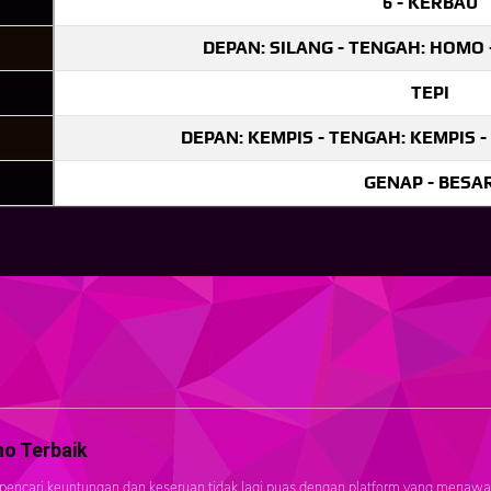
6 - KERBAU
DEPAN: SILANG - TENGAH: HOMO
TEPI
DEPAN: KEMPIS - TENGAH: KEMPIS 
GENAP - BESA
no Terbaik
a pencari keuntungan dan keseruan tidak lagi puas dengan platform yang mena