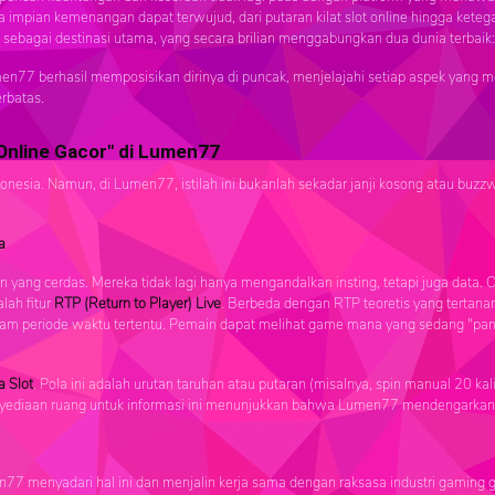
impian kemenangan dapat terwujud, dari putaran kilat slot online hingga kete
 sebagai destinasi utama, yang secara brilian menggabungkan dua dunia terbaik
77 berhasil memposisikan dirinya di puncak, menjelajahi setiap aspek yang 
rbatas.
Online Gacor" di Lumen77
ndonesia. Namun, di Lumen77, istilah ini bukanlah sekadar janji kosong atau buz
a
cerdas. Mereka tidak lagi hanya mengandalkan insting, tetapi juga data. Oleh 
lah fitur
RTP (Return to Player) Live
. Berbeda dengan RTP teoretis yang terta
alam periode waktu tertentu. Pemain dapat melihat game mana yang sedang "
a Slot
. Pola ini adalah urutan taruhan atau putaran (misalnya, spin manual 20 kali,
penyediaan ruang untuk informasi ini menunjukkan bahwa Lumen77 mendengarka
en77 menyadari hal ini dan menjalin kerja sama dengan raksasa industri gamin