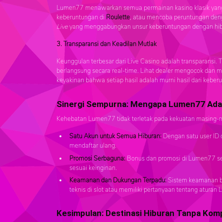
Lumen77 menawarkan semua permainan kasino klasik yang
keberuntungan di
Roulette
, atau mencoba peruntungan den
Live
yang menggabungkan unsur keberuntungan dengan hibu
3. Transparansi dan Keadilan Mutlak
Keunggulan terbesar dari Live Casino adalah transparansi
berlangsung secara real-time. Lihat dealer mengocok dan me
keyakinan bahwa setiap hasil adalah murni hasil dari keber
Sinergi Sempurna: Mengapa Lumen77 Adala
Kehebatan Lumen77 tidak terletak pada kekuatan masing-ma
Satu Akun untuk Semua Hiburan:
Dengan satu user ID d
mendaftar ulang.
Promosi Serbaguna:
Bonus dan promosi di Lumen77 ser
sesuai keinginan.
Keamanan dan Dukungan Terpadu:
Sistem keamanan ber
teknis di slot atau memiliki pertanyaan tentang aturan L
Kesimpulan: Destinasi Hiburan Tanpa Kom