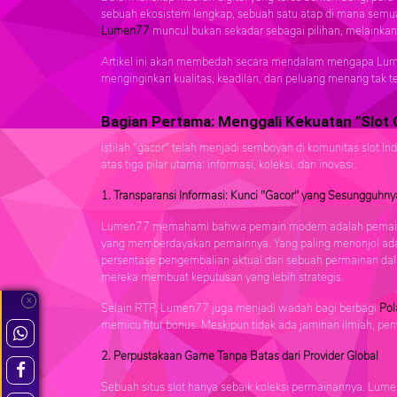
sebuah ekosistem lengkap, sebuah satu atap di mana semua 
Lumen77
muncul bukan sekadar sebagai pilihan, melainkan
Artikel ini akan membedah secara mendalam mengapa Lumen
menginginkan kualitas, keadilan, dan peluang menang tak te
Bagian Pertama: Menggali Kekuatan "Slot 
Istilah "gacor" telah menjadi semboyan di komunitas slot I
atas tiga pilar utama: informasi, koleksi, dan inovasi.
1. Transparansi Informasi: Kunci "Gacor" yang Sesungguhny
Lumen77 memahami bahwa pemain modern adalah pemain yang 
yang memberdayakan pemainnya. Yang paling menonjol ada
persentase pengembalian aktual dari sebuah permainan d
mereka membuat keputusan yang lebih strategis.
x
Selain RTP, Lumen77 juga menjadi wadah bagi berbagi
Pol
memicu fitur bonus. Meskipun tidak ada jaminan ilmiah, 
2. Perpustakaan Game Tanpa Batas dari Provider Global
Sebuah situs slot hanya sebaik koleksi permainannya. Lum