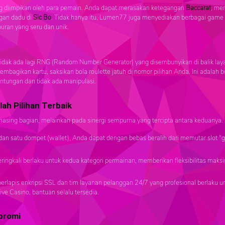
 diimpikan oleh para pemain. Anda dapat merasakan ketegangan
Baccarat
, men
gan dadu di
Sic Bo
. Tidak hanya itu, Lumen77 juga menyediakan berbagai game 
ran yang seru dan unik.
. Tidak ada lagi RNG (Random Number Generator) yang disembunyikan di balik l
mbagikan kartu, saksikan bola roulette jatuh di nomor pilihan Anda. Ini adalah 
untungan dan tidak ada manipulasi.
h Pilihan Terbaik
sing bagian, melainkan pada sinergi sempurna yang tercipta antara keduanya.
an satu dompet (wallet), Anda dapat dengan bebas beralih dari memutar slot "g
ingkali berlaku untuk kedua kategori permainan, memberikan fleksibilitas m
lapis enkripsi SSL dan tim layanan pelanggan 24/7 yang profesional berlaku 
ive Casino, bantuan selalu tersedia.
promi