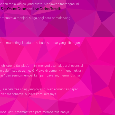
gangan meja kasino yang nyata. Menjawab tantangan ini,
:
Slot Online Gacor
dan
Live Casino Terbaik
.
membuatnya menjadi surga bagi para pemain yang
zword marketing. Ia adalah sebuah standar yang dibangun di
karena itu, platform ini menyediakan alat-alat esensial
nam dalam setiap game, RTP Live di Lumen77 menunjukkan
panas" dan sering memberikan pembayaran, memungkinkan
 lalu beli free spin) yang diyakini oleh komunitas dapat
n dan menghargai budaya komunitasnya.
g global untuk memastikan para membernya hanya