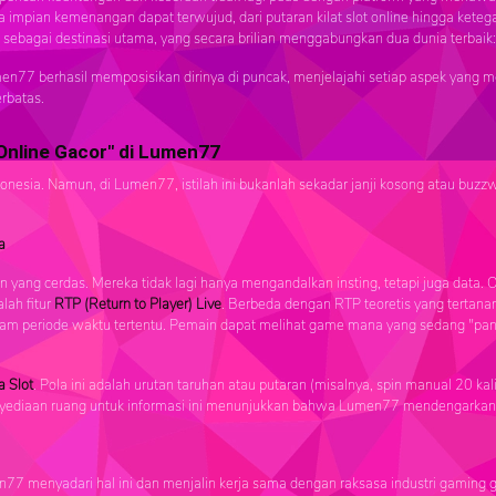
impian kemenangan dapat terwujud, dari putaran kilat slot online hingga kete
 sebagai destinasi utama, yang secara brilian menggabungkan dua dunia terbaik
77 berhasil memposisikan dirinya di puncak, menjelajahi setiap aspek yang 
rbatas.
Online Gacor" di Lumen77
ndonesia. Namun, di Lumen77, istilah ini bukanlah sekadar janji kosong atau buz
a
cerdas. Mereka tidak lagi hanya mengandalkan insting, tetapi juga data. Oleh 
lah fitur
RTP (Return to Player) Live
. Berbeda dengan RTP teoretis yang terta
alam periode waktu tertentu. Pemain dapat melihat game mana yang sedang "
a Slot
. Pola ini adalah urutan taruhan atau putaran (misalnya, spin manual 20 kali,
penyediaan ruang untuk informasi ini menunjukkan bahwa Lumen77 mendengarka
en77 menyadari hal ini dan menjalin kerja sama dengan raksasa industri gamin