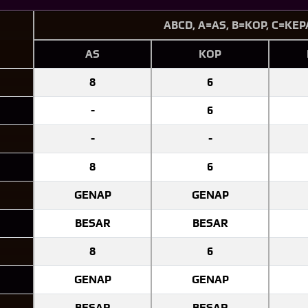
ABCD, A=AS, B=KOP, C=KE
AS
KOP
8
6
-
6
-
-
8
6
GENAP
GENAP
BESAR
BESAR
8
6
GENAP
GENAP
BESAR
BESAR