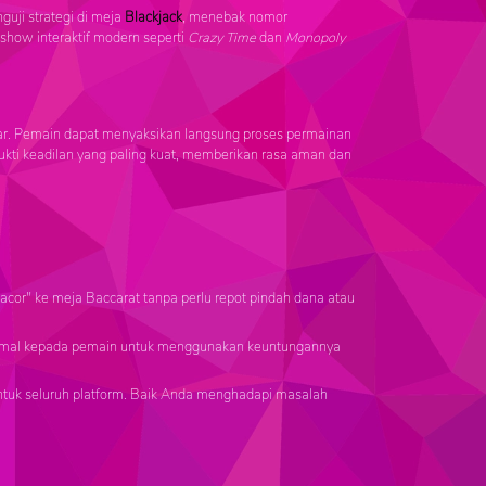
guji strategi di meja
Blackjack
, menebak nomor
show interaktif modern seperti
Crazy Time
dan
Monopoly
ayar. Pemain dapat menyaksikan langsung proses permainan
bukti keadilan yang paling kuat, memberikan rasa aman dan
acor" ke meja Baccarat tanpa perlu repot pindah dana atau
aksimal kepada pemain untuk menggunakan keuntungannya
untuk seluruh platform. Baik Anda menghadapi masalah