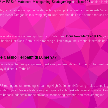
Play
,
PG Soft
,
Habanero
,
Microgaming
,
Spadegaming
, dan
Joker123
adalah jamin
y terkenal dengan game volatilitas tinggi dan jackpot spektakuler seperti
Gates
ong Ways
. Dengan koleksi yang begitu luas, pemain tidak akan pernah merasa
ain tetap segar dan menguntungkan. Mulai dari
Bonus New Member 100%
yan
hadiah luar biasa. Semua ini dirancang bukan hanya untuk menarik pemain bar
e Casino Terbaik" di Lumen77
e Casino adalah tentang pengalaman berkelas yang mendalam. Lumen77 berhasil m
ayak disebut "Terbaik".
77 menggunakan teknologi streaming High Definition (HD) yang mulus tanpa lag,
jernih dan nyata. Dealer-dealer yang bertugas bukanlah sekadar operator, melain
am bahasa Indonesia, menciptakan suasana yang personal dan menyenangkan.