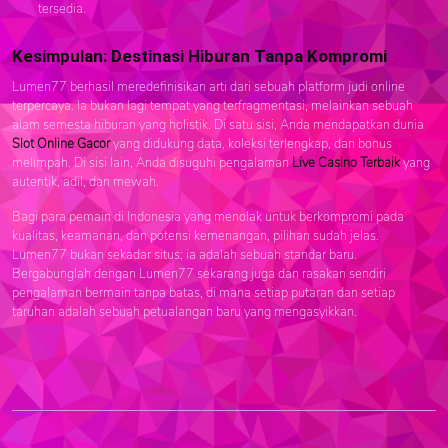
tersedia.
Kesimpulan: Destinasi Hiburan Tanpa Kompromi
Lumen77 berhasil meredefinisikan arti dari sebuah platform judi online
terpercaya. Ia bukan lagi tempat yang terfragmentasi, melainkan sebuah
alam semesta hiburan yang holistik. Di satu sisi, Anda mendapatkan dunia
Slot Online Gacor
yang didukung data, koleksi terlengkap, dan bonus
melimpah. Di sisi lain, Anda disuguhi pengalaman
Live Casino Terbaik
yang
autentik, adil, dan mewah.
Bagi para pemain di Indonesia yang menolak untuk berkompromi pada
kualitas, keamanan, dan potensi kemenangan, pilihan sudah jelas.
Lumen77 bukan sekadar situs; ia adalah sebuah standar baru.
Bergabunglah dengan Lumen77 sekarang juga dan rasakan sendiri
pengalaman bermain tanpa batas, di mana setiap putaran dan setiap
taruhan adalah sebuah petualangan baru yang mengasyikkan.