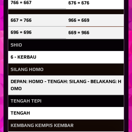
766 = 667
676 = 676
667 = 766
966 = 669
696 = 696
669 = 966
SHIO
6 - KERBAU
SILANG HOMO
DEPAN: HOMO - TENGAH: SILANG - BELAKANG: H
OMO
TENGAH TEPI
TENGAH
KEMBANG KEMPIS KEMBAR