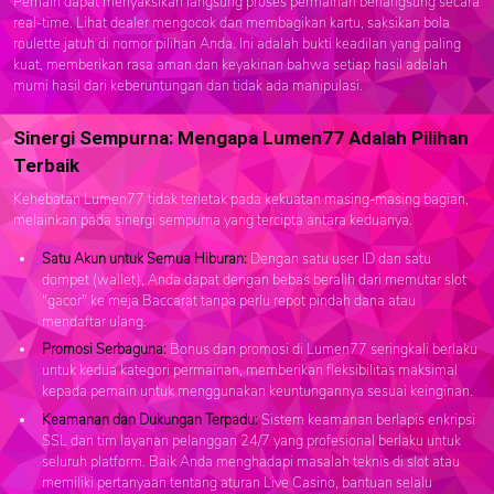
Pemain dapat menyaksikan langsung proses permainan berlangsung secara
real-time. Lihat dealer mengocok dan membagikan kartu, saksikan bola
roulette jatuh di nomor pilihan Anda. Ini adalah bukti keadilan yang paling
kuat, memberikan rasa aman dan keyakinan bahwa setiap hasil adalah
murni hasil dari keberuntungan dan tidak ada manipulasi.
Sinergi Sempurna: Mengapa Lumen77 Adalah Pilihan
Terbaik
Kehebatan Lumen77 tidak terletak pada kekuatan masing-masing bagian,
melainkan pada sinergi sempurna yang tercipta antara keduanya.
Satu Akun untuk Semua Hiburan:
Dengan satu user ID dan satu
dompet (wallet), Anda dapat dengan bebas beralih dari memutar slot
"gacor" ke meja Baccarat tanpa perlu repot pindah dana atau
mendaftar ulang.
Promosi Serbaguna:
Bonus dan promosi di Lumen77 seringkali berlaku
untuk kedua kategori permainan, memberikan fleksibilitas maksimal
kepada pemain untuk menggunakan keuntungannya sesuai keinginan.
Keamanan dan Dukungan Terpadu:
Sistem keamanan berlapis enkripsi
SSL dan tim layanan pelanggan 24/7 yang profesional berlaku untuk
seluruh platform. Baik Anda menghadapi masalah teknis di slot atau
memiliki pertanyaan tentang aturan Live Casino, bantuan selalu