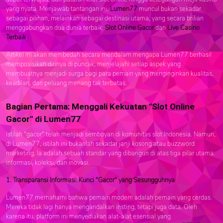
yang nyata. Menjawab tantangan ini,
Lumen77
muncul bukan sekadar
sebagai pilihan, melainkan sebagai destinasi utama, yang secara brilian
menggabungkan dua dunia terbaik:
Slot Online Gacor
dan
Live Casino
Terbaik
.
Artikel ini akan membedah secara mendalam mengapa Lumen77 berhasil
memposisikan dirinya di puncak, menjelajahi setiap aspek yang
membuatnya menjadi surga bagi para pemain yang menginginkan kualitas,
keadilan, dan peluang menang tak terbatas.
Bagian Pertama: Menggali Kekuatan "Slot Online
Gacor" di Lumen77
Istilah "gacor" telah menjadi semboyan di komunitas slot Indonesia. Namun,
di Lumen77, istilah ini bukanlah sekadar janji kosong atau buzzword
marketing. Ia adalah sebuah standar yang dibangun di atas tiga pilar utama:
informasi, koleksi, dan inovasi.
1. Transparansi Informasi: Kunci "Gacor" yang Sesungguhnya
Lumen77 memahami bahwa pemain modern adalah pemain yang cerdas.
Mereka tidak lagi hanya mengandalkan insting, tetapi juga data. Oleh
karena itu, platform ini menyediakan alat-alat esensial yang