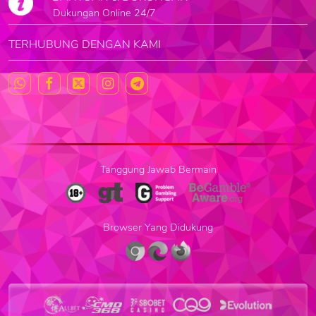
Dukungan Online 24/7
TERHUBUNG DENGAN KAMI
Tanggung Jawab Bermain
Browser Yang Didukung