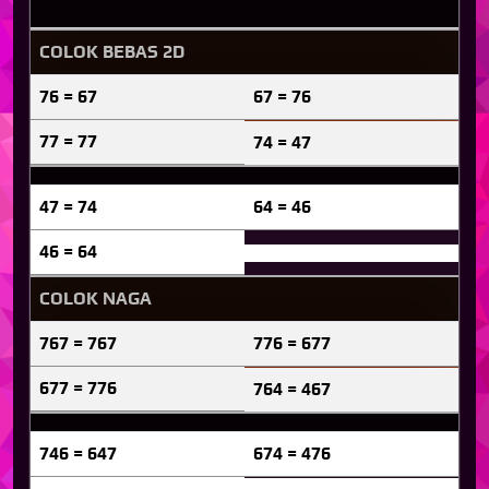
COLOK BEBAS 2D
76 = 67
67 = 76
77 = 77
74 = 47
47 = 74
64 = 46
46 = 64
COLOK NAGA
767 = 767
776 = 677
677 = 776
764 = 467
746 = 647
674 = 476