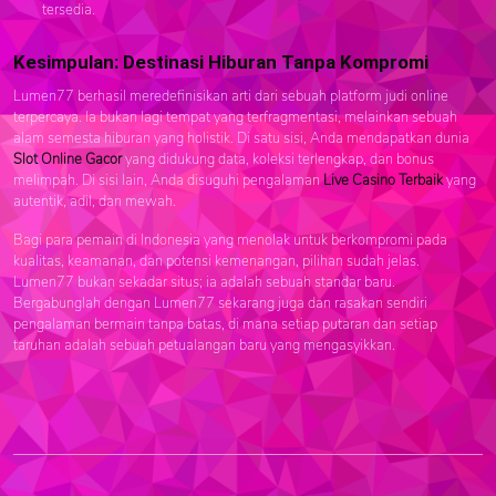
tersedia.
Kesimpulan: Destinasi Hiburan Tanpa Kompromi
Lumen77 berhasil meredefinisikan arti dari sebuah platform judi online
terpercaya. Ia bukan lagi tempat yang terfragmentasi, melainkan sebuah
alam semesta hiburan yang holistik. Di satu sisi, Anda mendapatkan dunia
Slot Online Gacor
yang didukung data, koleksi terlengkap, dan bonus
melimpah. Di sisi lain, Anda disuguhi pengalaman
Live Casino Terbaik
yang
autentik, adil, dan mewah.
Bagi para pemain di Indonesia yang menolak untuk berkompromi pada
kualitas, keamanan, dan potensi kemenangan, pilihan sudah jelas.
Lumen77 bukan sekadar situs; ia adalah sebuah standar baru.
Bergabunglah dengan Lumen77 sekarang juga dan rasakan sendiri
pengalaman bermain tanpa batas, di mana setiap putaran dan setiap
taruhan adalah sebuah petualangan baru yang mengasyikkan.