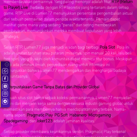
memberdayakan pemainnya. Yang paling menonjol adalah fitur
RTP (Return
to Player) Live
. Berbeda dengan RTP teoretis yang tertanam dalam setiap
game, RTP Live di Lumen77 menunjukkan persentase pengembalian aktual
dari sebuah permainan dalam periode waktu tertentu. Pemain dapat
melihat game mana yang sedang "panas" dan sering memberikan
pembayaran, memungkinkan mereka membuat keputusan yang lebih
strategis.
Selain RTP, Lumen77 juga menjadi wadah bagi berbagi
Pola Slot
. Pola ini
adalah urutan taruhan atau putaran (misalnya, spin manual 20 kali, lalu beli
free spin) yang diyakini oleh komunitas dapat memicu fitur bonus. Meskipun
tidak ada jaminan ilmiah, penyediaan ruang untuk informasi ini
x
menunjukkan bahwa Lumen77 mendengarkan dan menghargai budaya
komunitasnya.
2. Perpustakaan Game Tanpa Batas dari Provider Global
Sebuah situs slot hanya sebaik koleksi permainannya. Lumen77 menyadari
hal ini dan menjalin kerja sama dengan raksasa industri gaming global untuk
memastikan para membernya hanya mendapatkan yang terbaik. Nama-
nama seperti
Pragmatic Play
,
PG Soft
,
Habanero
,
Microgaming
,
Spadegaming
, dan
Joker123
adalah jaminan kualitas.
Setiap provider membawa keunikannya sendiri. Pragmatic Play terkenal