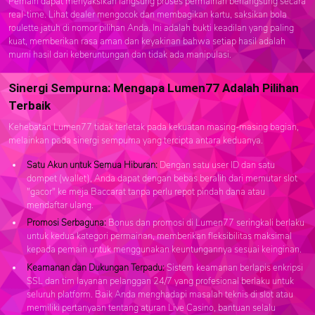
Pemain dapat menyaksikan langsung proses permainan berlangsung secara
real-time. Lihat dealer mengocok dan membagikan kartu, saksikan bola
roulette jatuh di nomor pilihan Anda. Ini adalah bukti keadilan yang paling
kuat, memberikan rasa aman dan keyakinan bahwa setiap hasil adalah
murni hasil dari keberuntungan dan tidak ada manipulasi.
Sinergi Sempurna: Mengapa Lumen77 Adalah Pilihan
Terbaik
Kehebatan Lumen77 tidak terletak pada kekuatan masing-masing bagian,
melainkan pada sinergi sempurna yang tercipta antara keduanya.
Satu Akun untuk Semua Hiburan:
Dengan satu user ID dan satu
dompet (wallet), Anda dapat dengan bebas beralih dari memutar slot
"gacor" ke meja Baccarat tanpa perlu repot pindah dana atau
mendaftar ulang.
Promosi Serbaguna:
Bonus dan promosi di Lumen77 seringkali berlaku
untuk kedua kategori permainan, memberikan fleksibilitas maksimal
kepada pemain untuk menggunakan keuntungannya sesuai keinginan.
Keamanan dan Dukungan Terpadu:
Sistem keamanan berlapis enkripsi
SSL dan tim layanan pelanggan 24/7 yang profesional berlaku untuk
seluruh platform. Baik Anda menghadapi masalah teknis di slot atau
memiliki pertanyaan tentang aturan Live Casino, bantuan selalu