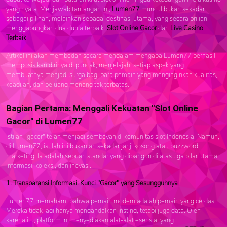
yang nyata. Menjawab tantangan ini,
Lumen77
muncul bukan sekadar
sebagai pilihan, melainkan sebagai destinasi utama, yang secara brilian
menggabungkan dua dunia terbaik:
Slot Online Gacor
dan
Live Casino
Terbaik
.
Artikel ini akan membedah secara mendalam mengapa Lumen77 berhasil
memposisikan dirinya di puncak, menjelajahi setiap aspek yang
membuatnya menjadi surga bagi para pemain yang menginginkan kualitas,
keadilan, dan peluang menang tak terbatas.
Bagian Pertama: Menggali Kekuatan "Slot Online
Gacor" di Lumen77
Istilah "gacor" telah menjadi semboyan di komunitas slot Indonesia. Namun,
di Lumen77, istilah ini bukanlah sekadar janji kosong atau buzzword
marketing. Ia adalah sebuah standar yang dibangun di atas tiga pilar utama:
informasi, koleksi, dan inovasi.
1. Transparansi Informasi: Kunci "Gacor" yang Sesungguhnya
Lumen77 memahami bahwa pemain modern adalah pemain yang cerdas.
Mereka tidak lagi hanya mengandalkan insting, tetapi juga data. Oleh
karena itu, platform ini menyediakan alat-alat esensial yang