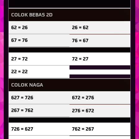
COLOK BEBAS 2D
62 = 26
26 = 62
67 = 76
76 = 67
27 = 72
72 = 27
22 = 22
COLOK NAGA
627 = 726
672 = 276
267 = 762
276 = 672
726 = 627
762 = 267