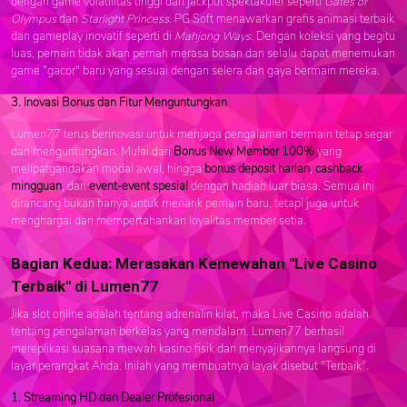
dengan game volatilitas tinggi dan jackpot spektakuler seperti
Gates of
Olympus
dan
Starlight Princess
. PG Soft menawarkan grafis animasi terbaik
dan gameplay inovatif seperti di
Mahjong Ways
. Dengan koleksi yang begitu
luas, pemain tidak akan pernah merasa bosan dan selalu dapat menemukan
game "gacor" baru yang sesuai dengan selera dan gaya bermain mereka.
3. Inovasi Bonus dan Fitur Menguntungkan
Lumen77 terus berinovasi untuk menjaga pengalaman bermain tetap segar
dan menguntungkan. Mulai dari
Bonus New Member 100%
yang
melipatgandakan modal awal, hingga
bonus deposit harian
,
cashback
mingguan
, dan
event-event spesial
dengan hadiah luar biasa. Semua ini
dirancang bukan hanya untuk menarik pemain baru, tetapi juga untuk
menghargai dan mempertahankan loyalitas member setia.
Bagian Kedua: Merasakan Kemewahan "Live Casino
Terbaik" di Lumen77
Jika slot online adalah tentang adrenalin kilat, maka Live Casino adalah
tentang pengalaman berkelas yang mendalam. Lumen77 berhasil
mereplikasi suasana mewah kasino fisik dan menyajikannya langsung di
layar perangkat Anda. Inilah yang membuatnya layak disebut "Terbaik".
1. Streaming HD dan Dealer Profesional