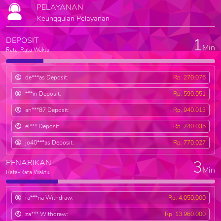
PELAYANAN
Keunggulan Pelayanan
1
DEPOSIT
Min
Rata-Rata Waktu
de***as Deposit:
Rp. 270.076
***in Deposit:
Rp. 590.051
an***87 Deposit:
Rp. 940.013
el*** Deposit:
Rp. 740.035
jo40***as Deposit:
Rp. 770.027
3
PENARIKAN
Min
Rata-Rata Waktu
ra***na Withdraw:
Rp. 4.050.000
za*** Withdraw:
Rp. 13.960.000