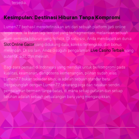
tersedia.
Kesimpulan: Destinasi Hiburan Tanpa Kompromi
Lumen77 berhasil meredefinisikan arti dari sebuah platform judi online
terpercaya. Ia bukan lagi tempat yang terfragmentasi, melainkan sebuah
alam semesta hiburan yang holistik. Di satu sisi, Anda mendapatkan dunia
Slot Online Gacor
yang didukung data, koleksi terlengkap, dan bonus
melimpah. Di sisi lain, Anda disuguhi pengalaman
Live Casino Terbaik
yang
autentik, adil, dan mewah.
Bagi para pemain di Indonesia yang menolak untuk berkompromi pada
kualitas, keamanan, dan potensi kemenangan, pilihan sudah jelas.
Lumen77 bukan sekadar situs; ia adalah sebuah standar baru.
Bergabunglah dengan Lumen77 sekarang juga dan rasakan sendiri
pengalaman bermain tanpa batas, di mana setiap putaran dan setiap
taruhan adalah sebuah petualangan baru yang mengasyikkan.