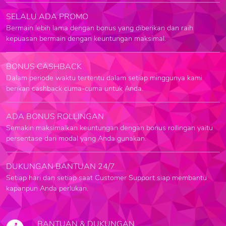
SELALU ADA PROMO
Bermain lebih lama dengan bonus yang diberikan dan raih
kepuasan bermain dengan keuntungan maksimal.
BONUS CASHBACK
Dalam periode waktu tertentu dalam setiap minggunya kami
berikan cashback cuma-cuma untuk Anda.
ADA BONUS ROLLINGAN
Semakin maksimalkan keuntungan dengan bonus rollingan yaitu
persentase dari modal yang Anda gunakan.
DUKUNGAN BANTUAN 24/7
Setiap hari dan setiap saat Customer Support siap membantu
kapanpun Anda perlukan.
BANTUAN & DUKUNGAN