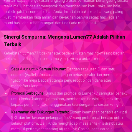
Pemain dapat menyaksikan langsung proses permainan berlangsung secara
real-time. Lihat dealer mengocok dan membagikan kartu, saksikan bola
roulette jatuh di nomor pilihan Anda. Ini adalah bukti keadilan yang paling
kuat, memberikan rasa aman dan keyakinan bahwa setiap hasil adalah
murni hasil dari keberuntungan dan tidak ada manipulasi.
Sinergi Sempurna: Mengapa Lumen77 Adalah Pilihan
Terbaik
Kehebatan Lumen77 tidak terletak pada kekuatan masing-masing bagian,
melainkan pada sinergi sempurna yang tercipta antara keduanya.
Satu Akun untuk Semua Hiburan:
Dengan satu user ID dan satu
dompet (wallet), Anda dapat dengan bebas beralih dari memutar slot
"gacor" ke meja Baccarat tanpa perlu repot pindah dana atau
mendaftar ulang.
Promosi Serbaguna:
Bonus dan promosi di Lumen77 seringkali berlaku
untuk kedua kategori permainan, memberikan fleksibilitas maksimal
kepada pemain untuk menggunakan keuntungannya sesuai keinginan.
Keamanan dan Dukungan Terpadu:
Sistem keamanan berlapis enkripsi
SSL dan tim layanan pelanggan 24/7 yang profesional berlaku untuk
seluruh platform. Baik Anda menghadapi masalah teknis di slot atau
memiliki pertanyaan tentang aturan Live Casino, bantuan selalu