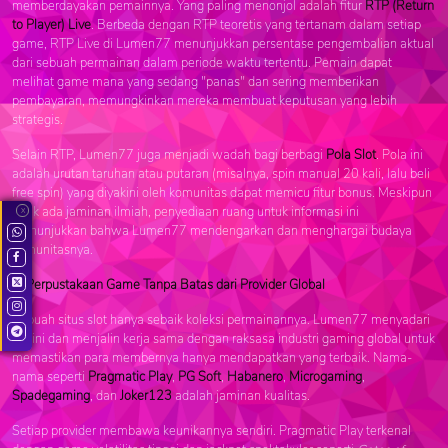
memberdayakan pemainnya. Yang paling menonjol adalah fitur
RTP (Return
to Player) Live
. Berbeda dengan RTP teoretis yang tertanam dalam setiap
game, RTP Live di Lumen77 menunjukkan persentase pengembalian aktual
dari sebuah permainan dalam periode waktu tertentu. Pemain dapat
melihat game mana yang sedang "panas" dan sering memberikan
pembayaran, memungkinkan mereka membuat keputusan yang lebih
strategis.
Selain RTP, Lumen77 juga menjadi wadah bagi berbagi
Pola Slot
. Pola ini
adalah urutan taruhan atau putaran (misalnya, spin manual 20 kali, lalu beli
free spin) yang diyakini oleh komunitas dapat memicu fitur bonus. Meskipun
tidak ada jaminan ilmiah, penyediaan ruang untuk informasi ini
x
menunjukkan bahwa Lumen77 mendengarkan dan menghargai budaya
komunitasnya.
2. Perpustakaan Game Tanpa Batas dari Provider Global
Sebuah situs slot hanya sebaik koleksi permainannya. Lumen77 menyadari
hal ini dan menjalin kerja sama dengan raksasa industri gaming global untuk
memastikan para membernya hanya mendapatkan yang terbaik. Nama-
nama seperti
Pragmatic Play
,
PG Soft
,
Habanero
,
Microgaming
,
Spadegaming
, dan
Joker123
adalah jaminan kualitas.
Setiap provider membawa keunikannya sendiri. Pragmatic Play terkenal