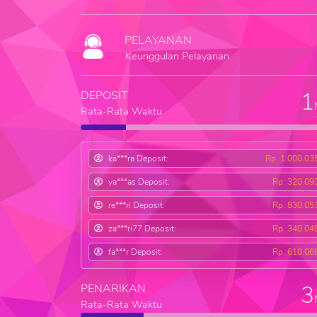
PELAYANAN
Keunggulan Pelayanan
1
DEPOSIT
Rata-Rata Waktu
ka***ra Deposit:
Rp. 1.000.03
ya***as Deposit:
Rp. 320.09
re***ri Deposit:
Rp. 830.05
za***ri77 Deposit:
Rp. 340.04
fa***r Deposit:
Rp. 610.06
3
PENARIKAN
Rata-Rata Waktu