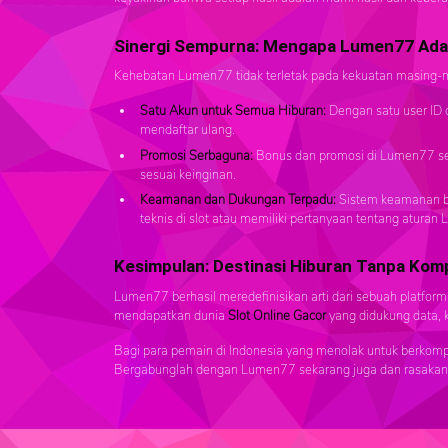
Sinergi Sempurna: Mengapa Lumen77 Adala
Kehebatan Lumen77 tidak terletak pada kekuatan masing-ma
Satu Akun untuk Semua Hiburan:
Dengan satu user ID d
mendaftar ulang.
Promosi Serbaguna:
Bonus dan promosi di Lumen77 ser
sesuai keinginan.
Keamanan dan Dukungan Terpadu:
Sistem keamanan ber
teknis di slot atau memiliki pertanyaan tentang aturan L
Kesimpulan: Destinasi Hiburan Tanpa Kom
Lumen77 berhasil meredefinisikan arti dari sebuah platform 
mendapatkan dunia
Slot Online Gacor
yang didukung data, k
Bagi para pemain di Indonesia yang menolak untuk berkompr
Bergabunglah dengan Lumen77 sekarang juga dan rasakan s