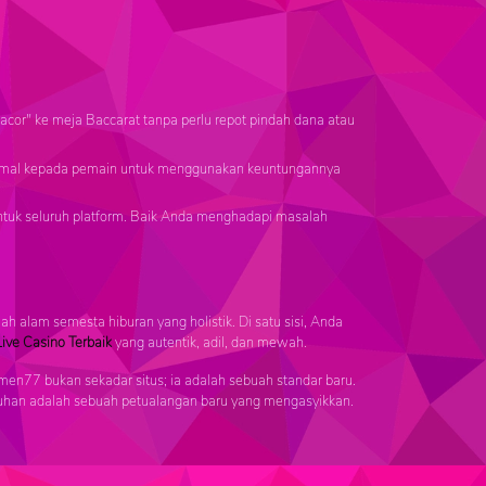
acor" ke meja Baccarat tanpa perlu repot pindah dana atau
aksimal kepada pemain untuk menggunakan keuntungannya
untuk seluruh platform. Baik Anda menghadapi masalah
ah alam semesta hiburan yang holistik. Di satu sisi, Anda
Live Casino Terbaik
yang autentik, adil, dan mewah.
men77 bukan sekadar situs; ia adalah sebuah standar baru.
ruhan adalah sebuah petualangan baru yang mengasyikkan.