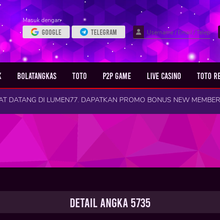
Masuk dengan
Google
Telegram
Username / Email / Telepon
K
BOLATANGKAS
TOTO
P2P GAME
LIVE CASINO
TOTO R
NG DI LUMEN77. DAPATKAN PROMO BONUS NEW MEMBER 100%
Detail Angka 5735