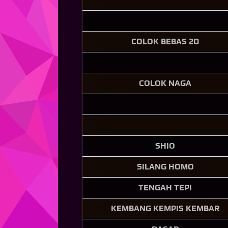
COLOK BEBAS 2D
COLOK NAGA
SHIO
SILANG HOMO
TENGAH TEPI
KEMBANG KEMPIS KEMBAR