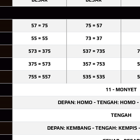
57 = 75
75 = 57
55 = 55
73 = 37
573 = 375
537 = 735
7
375 = 573
357 = 753
5
755 = 557
535 = 535
5
11 - MONYET
DEPAN: HOMO - TENGAH: HOMO 
TENGAH
DEPAN: KEMBANG - TENGAH: KEMPIS 