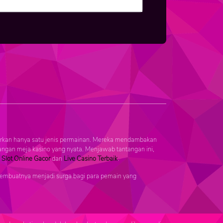
warkan hanya satu jenis permainan. Mereka mendambakan
gangan meja kasino yang nyata. Menjawab tantangan ini,
:
Slot Online Gacor
dan
Live Casino Terbaik
.
membuatnya menjadi surga bagi para pemain yang