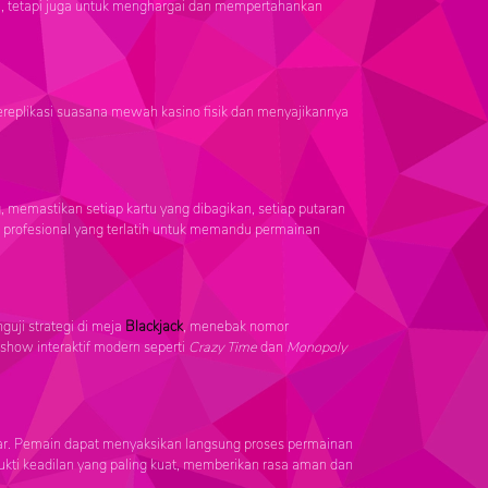
u, tetapi juga untuk menghargai dan mempertahankan
ereplikasi suasana mewah kasino fisik dan menyajikannya
 memastikan setiap kartu yang dibagikan, setiap putaran
kan profesional yang terlatih untuk memandu permainan
guji strategi di meja
Blackjack
, menebak nomor
show interaktif modern seperti
Crazy Time
dan
Monopoly
ayar. Pemain dapat menyaksikan langsung proses permainan
bukti keadilan yang paling kuat, memberikan rasa aman dan