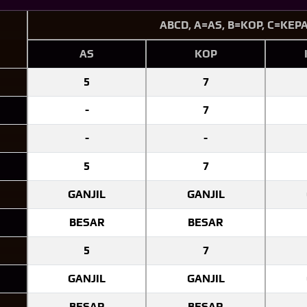
ABCD, A=AS, B=KOP, C=KEP
AS
KOP
5
7
-
7
-
-
5
7
GANJIL
GANJIL
BESAR
BESAR
5
7
GANJIL
GANJIL
BESAR
BESAR