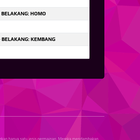
- BELAKANG: HOMO
- BELAKANG: KEMBANG
warkan hanya satu jenis permainan. Mereka mendambakan