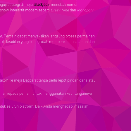
guji strategi di meja
Blackjack
, menebak nomor
show interaktif modern seperti
Crazy Time
dan
Monopoly
ayar. Pemain dapat menyaksikan langsung proses permainan
bukti keadilan yang paling kuat, memberikan rasa aman dan
acor" ke meja Baccarat tanpa perlu repot pindah dana atau
aksimal kepada pemain untuk menggunakan keuntungannya
untuk seluruh platform. Baik Anda menghadapi masalah