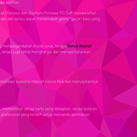
an kualitas.
 of Olympus
dan
Starlight Princess
. PG Soft menawarkan
 bosan dan selalu dapat menemukan game "gacor" baru yang
g melipatgandakan modal awal, hingga
bonus deposit
u, tetapi juga untuk menghargai dan mempertahankan
ereplikasi suasana mewah kasino fisik dan menyajikannya
 memastikan setiap kartu yang dibagikan, setiap putaran
kan profesional yang terlatih untuk memandu permainan