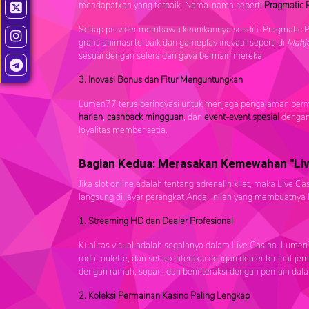
mendapatkan yang terbaik. Nama-nama seperti
Pragmatic 
Setiap provider membawa keunikannya sendiri. Pragmatic Pla
grafis animasi terbaik dan gameplay inovatif seperti di
Mahj
sesuai dengan selera dan gaya bermain mereka.
3. Inovasi Bonus dan Fitur Menguntungkan
Lumen77 terus berinovasi untuk menjaga pengalaman berm
harian
,
cashback mingguan
, dan
event-event spesial
dengan 
loyalitas member setia.
Bagian Kedua: Merasakan Kemewahan "Liv
Jika slot online adalah tentang adrenalin kilat, maka Liv
langsung di layar perangkat Anda. Inilah yang membuatnya l
1. Streaming HD dan Dealer Profesional
Kualitas visual adalah segalanya dalam Live Casino. Lumen
roda roulette, dan setiap interaksi dengan dealer terlihat 
dengan ramah, sopan, dan berinteraksi dengan pemain dal
2. Koleksi Permainan Kasino Paling Lengkap