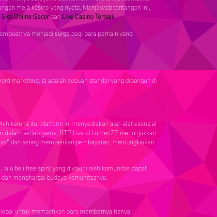
gangan meja kasino yang nyata. Menjawab tantangan ini,
:
Slot Online Gacor
dan
Live Casino Terbaik
.
membuatnya menjadi surga bagi para pemain yang
zword marketing. Ia adalah sebuah standar yang dibangun di
karena itu, platform ini menyediakan alat-alat esensial
nam dalam setiap game, RTP Live di Lumen77 menunjukkan
panas" dan sering memberikan pembayaran, memungkinkan
 lalu beli free spin) yang diyakini oleh komunitas dapat
n dan menghargai budaya komunitasnya.
g global untuk memastikan para membernya hanya