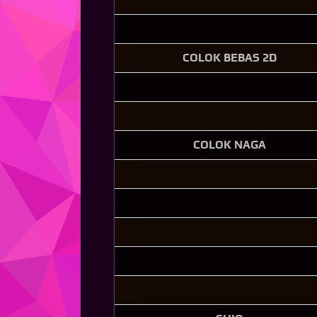
COLOK BEBAS 2D
COLOK NAGA