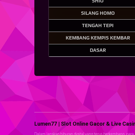
SHIO
SILANG HOMO
TENGAH TEPI
KEMBANG KEMPIS KEMBAR
DASAR
Lumen77 | Slot Online Gacor & Live Casi
Dalam lanskap hiburan digital yang terus berkembang, par