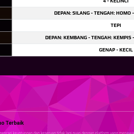
4 - KELINCI
DEPAN: SILANG - TENGAH: HOMO 
TEPI
DEPAN: KEMBANG - TENGAH: KEMPIS 
GENAP - KECIL
no Terbaik
a pencari keuntungan dan keseruan tidak lagi puas dengan platform yang mena