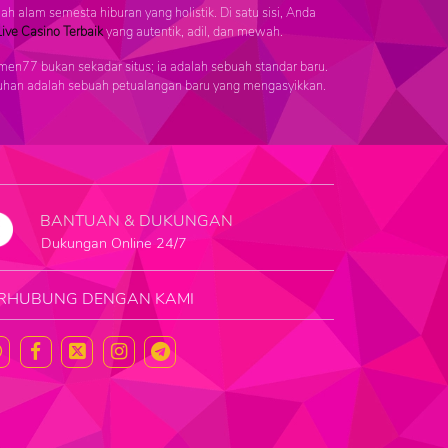
ah alam semesta hiburan yang holistik. Di satu sisi, Anda
Live Casino Terbaik
yang autentik, adil, dan mewah.
men77 bukan sekadar situs; ia adalah sebuah standar baru.
ruhan adalah sebuah petualangan baru yang mengasyikkan.
BANTUAN & DUKUNGAN
Dukungan Online 24/7
RHUBUNG DENGAN KAMI