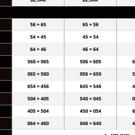
56 = 65
65 = 56
54 = 45
45 = 54
64 = 46
46 = 64
560 = 065
506 = 605
6
065 = 560
056 = 650
5
654 = 456
645 = 546
4
504 = 405
540 = 045
0
405 = 504
450 = 054
6
064 = 460
046 = 640
4