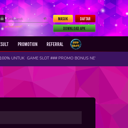
Masuk
Daftar
Kata Sandi
Lupa kata sandi?
Download APK
ESULT
PROMOTION
REFERRAL
NTUK GAME SLOT ### PROMO BONUS NEW MEMBER 60 % UNTU