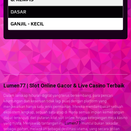
DASAR
GANJIL - KECIL
Lumen77 | Slot Online Gacor & Live Casino Terbaik
Dalam lanskap hiburan digital yang terus berkembang, para pencari
keuntungan dan keseruan tidak lagi puas dengan platform yang
menawarkan hanya satu jenis permainan. Mereka mendambakan sebuah
ekosistem lengkap, sebuah satu atap di mana semua impian kemenangan
dapat terwujud, dari putaran kilat slot online hingga ketegangan meja kasino
yang nyata. Menjawab tantangan ini,
Lumen77
muncul bukan sekadar
sebagai pilihan, melainkan sebagai destinasi utama, yang secara brilian