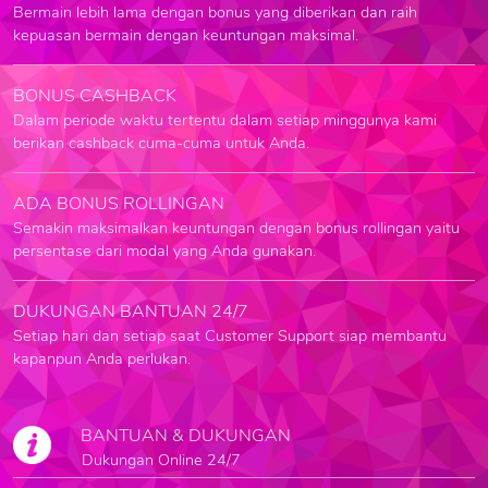
Bermain lebih lama dengan bonus yang diberikan dan raih
kepuasan bermain dengan keuntungan maksimal.
BONUS CASHBACK
Dalam periode waktu tertentu dalam setiap minggunya kami
berikan cashback cuma-cuma untuk Anda.
ADA BONUS ROLLINGAN
Semakin maksimalkan keuntungan dengan bonus rollingan yaitu
persentase dari modal yang Anda gunakan.
DUKUNGAN BANTUAN 24/7
Setiap hari dan setiap saat Customer Support siap membantu
kapanpun Anda perlukan.
BANTUAN & DUKUNGAN
Dukungan Online 24/7