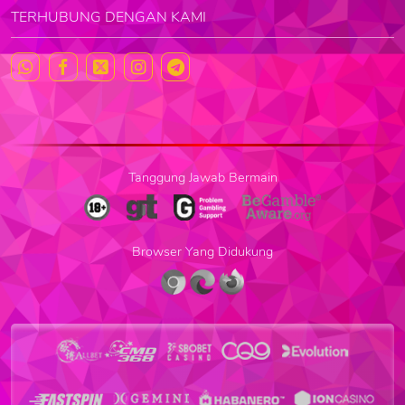
TERHUBUNG DENGAN KAMI
Tanggung Jawab Bermain
Browser Yang Didukung