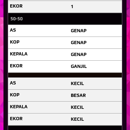
1
50-50
GENAP
GENAP
GENAP
GANJIL
KECIL
BESAR
KECIL
KECIL