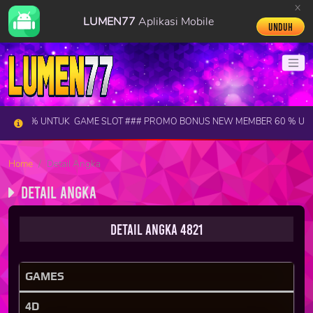
x
LUMEN77
Aplikasi Mobile
Unduh
0% UNTUK GAME SLOT ### PROMO BONUS NEW MEMBER 60 % UNTUK G
Home
Detail Angka
Detail Angka
Detail Angka 4821
GAMES
4D