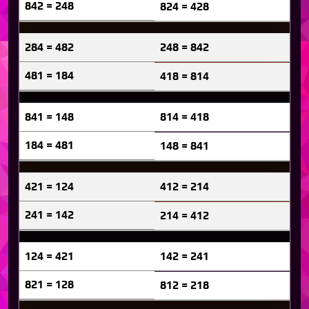
842 = 248
824 = 428
284 = 482
248 = 842
481 = 184
418 = 814
841 = 148
814 = 418
184 = 481
148 = 841
421 = 124
412 = 214
241 = 142
214 = 412
124 = 421
142 = 241
821 = 128
812 = 218