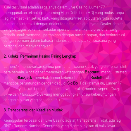
Kualitas visual adalah segalanya dalam Live Casino. Lumen77
menggunakan teknologi streaming High Definition (HD) yang mulus tanpa
lag, memastikan setiap kartu yang dibagikan, setiap putaran roda roulette,
dan setiap interaksi dengan dealer terlihat jernih dan nyata. Dealer-dealer
yang bertugas bukanlah sekadar operator, melainkan profesional yang
terlatih untuk memandu permainan dengan ramah, sopan, dan berinteraksi
dengan pemain dalam bahasa Indonesia, menciptakan suasana yang
personal dan menyenangkan.
2. Koleksi Permainan Kasino Paling Lengkap
Lumen77 menawarkan semua permainan kasino klasik yang diimpikan oleh
para pemain. Anda dapat merasakan ketegangan
Baccarat
, menguji strategi
di meja
Blackjack
, menebak nomor keberuntungan di
Roulette
, atau
mencoba peruntungan dengan dadu di
Sic Bo
. Tidak hanya itu, Lumen77
juga menyediakan berbagai game show interaktif modern seperti
Crazy
Time
dan
Monopoly Live
yang menggabungkan unsur keberuntungan
dengan hiburan yang seru dan unik.
3. Transparansi dan Keadilan Mutlak
Keunggulan terbesar dari Live Casino adalah transparansi. Tidak ada lagi
RNG (Random Number Generator) yang disembunyikan di balik layar.