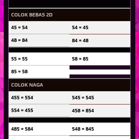
COLOK BEBAS 2D
45 = 54
54 = 45
48 = 84
84 = 48
55 = 55
58 = 85
85 = 58
COLOK NAGA
455 = 554
545 = 545
554 = 455
458 = 854
485 = 584
548 = 845