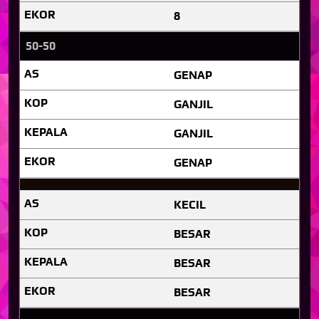
8
50-50
GENAP
GANJIL
GANJIL
GENAP
KECIL
BESAR
BESAR
BESAR