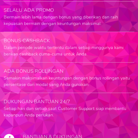
SELALU ADA PROMO
Bermain lebih lama dengan bonus yang diberikan dan raih
kepuasan bermain dengan keuntungan maksimal.
BONUS CASHBACK
Dalam periode waktu tertentu dalam setiap minggunya kami
berikan cashback cuma-cuma untuk Anda.
ADA BONUS ROLLINGAN
Semakin maksimalkan keuntungan dengan bonus rollingan yaitu
persentase dari modal yang Anda gunakan.
DUKUNGAN BANTUAN 24/7
Setiap hari dan setiap saat Customer Support siap membantu
kapanpun Anda perlukan.
BANTUAN & DUKUNGAN