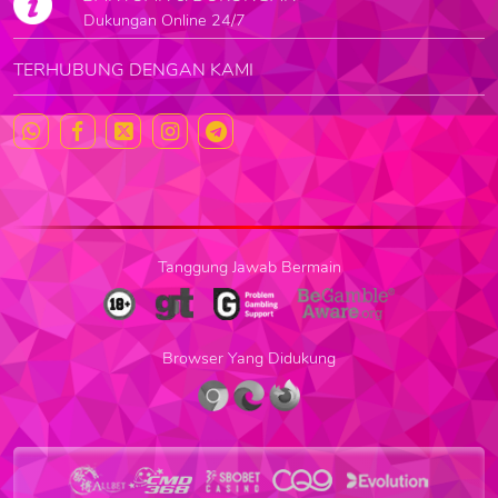
Dukungan Online 24/7
TERHUBUNG DENGAN KAMI
Tanggung Jawab Bermain
Browser Yang Didukung