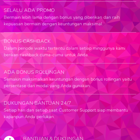
SELALU ADA PROMO
Bermain lebih lama dengan bonus yang diberikan dan raih
kepuasan bermain dengan keuntungan maksimal.
BONUS CASHBACK
Dalam periode waktu tertentu dalam setiap minggunya kami
berikan cashback cuma-cuma untuk Anda.
ADA BONUS ROLLINGAN
Semakin maksimalkan keuntungan dengan bonus rollingan yaitu
persentase dari modal yang Anda gunakan.
DUKUNGAN BANTUAN 24/7
Setiap hari dan setiap saat Customer Support siap membantu
kapanpun Anda perlukan.
BANTUAN & DUKUNGAN