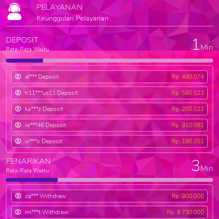
PELAYANAN
Keunggulan Pelayanan
1
DEPOSIT
Min
Rata-Rata Waktu
al*** Deposit:
Rp. 490.074
ti11***us11 Deposit:
Rp. 580.023
ka***z Deposit:
Rp. 200.023
re***46 Deposit:
Rp. 910.081
vi***o Deposit:
Rp. 190.051
3
PENARIKAN
Min
Rata-Rata Waktu
za*** Withdraw:
Rp. 900.000
mi***t Withdraw:
Rp. 8.730.000