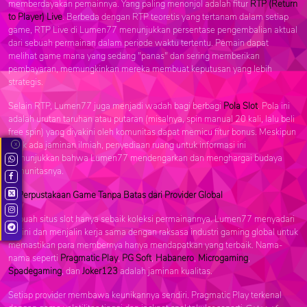
memberdayakan pemainnya. Yang paling menonjol adalah fitur
RTP (Return
to Player) Live
. Berbeda dengan RTP teoretis yang tertanam dalam setiap
game, RTP Live di Lumen77 menunjukkan persentase pengembalian aktual
dari sebuah permainan dalam periode waktu tertentu. Pemain dapat
melihat game mana yang sedang "panas" dan sering memberikan
pembayaran, memungkinkan mereka membuat keputusan yang lebih
strategis.
Selain RTP, Lumen77 juga menjadi wadah bagi berbagi
Pola Slot
. Pola ini
adalah urutan taruhan atau putaran (misalnya, spin manual 20 kali, lalu beli
free spin) yang diyakini oleh komunitas dapat memicu fitur bonus. Meskipun
tidak ada jaminan ilmiah, penyediaan ruang untuk informasi ini
x
menunjukkan bahwa Lumen77 mendengarkan dan menghargai budaya
komunitasnya.
2. Perpustakaan Game Tanpa Batas dari Provider Global
Sebuah situs slot hanya sebaik koleksi permainannya. Lumen77 menyadari
hal ini dan menjalin kerja sama dengan raksasa industri gaming global untuk
memastikan para membernya hanya mendapatkan yang terbaik. Nama-
nama seperti
Pragmatic Play
,
PG Soft
,
Habanero
,
Microgaming
,
Spadegaming
, dan
Joker123
adalah jaminan kualitas.
Setiap provider membawa keunikannya sendiri. Pragmatic Play terkenal