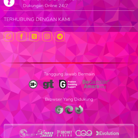
Dukungan Online 24/7
TERHUBUNG DENGAN KAMI
Tanggung Jawab Bermain
Browser Yang Didukung