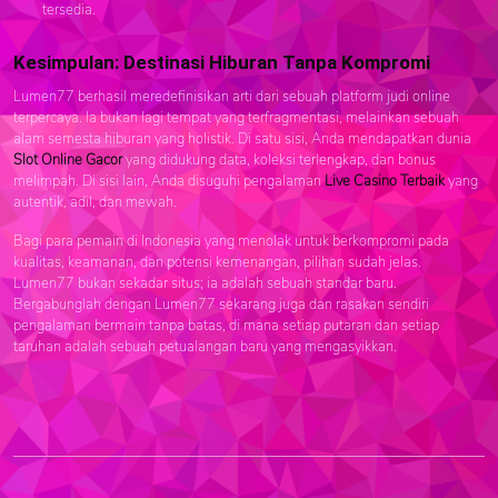
tersedia.
Kesimpulan: Destinasi Hiburan Tanpa Kompromi
Lumen77 berhasil meredefinisikan arti dari sebuah platform judi online
terpercaya. Ia bukan lagi tempat yang terfragmentasi, melainkan sebuah
alam semesta hiburan yang holistik. Di satu sisi, Anda mendapatkan dunia
Slot Online Gacor
yang didukung data, koleksi terlengkap, dan bonus
melimpah. Di sisi lain, Anda disuguhi pengalaman
Live Casino Terbaik
yang
autentik, adil, dan mewah.
Bagi para pemain di Indonesia yang menolak untuk berkompromi pada
kualitas, keamanan, dan potensi kemenangan, pilihan sudah jelas.
Lumen77 bukan sekadar situs; ia adalah sebuah standar baru.
Bergabunglah dengan Lumen77 sekarang juga dan rasakan sendiri
pengalaman bermain tanpa batas, di mana setiap putaran dan setiap
taruhan adalah sebuah petualangan baru yang mengasyikkan.