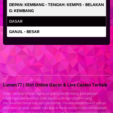
DEPAN: KEMBANG - TENGAH: KEMPIS - BELAKAN
G: KEMBANG
DASAR
GANJIL - BESAR
Lumen77 | Slot Online Gacor & Live Casino Terbaik
Dalam lanskap hiburan digital yang terus berkembang, para pencari
keuntungan dan keseruan tidak lagi puas dengan platform yang
menawarkan hanya satu jenis permainan. Mereka mendambakan sebuah
ekosistem lengkap, sebuah satu atap di mana semua impian kemenangan
dapat terwujud, dari putaran kilat slot online hingga ketegangan meja kasino