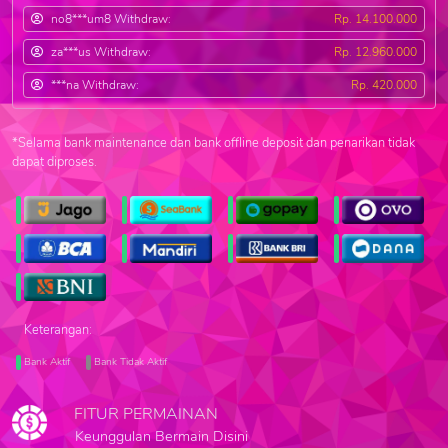
no8***um8 Withdraw:
Rp. 14.100.000
za***us Withdraw:
Rp. 12.960.000
***na Withdraw:
Rp. 420.000
*Selama bank maintenance dan bank offline deposit dan penarikan tidak
dapat diproses.
Keterangan:
Bank Aktif
Bank Tidak Aktif
FITUR PERMAINAN
Keunggulan Bermain Disini