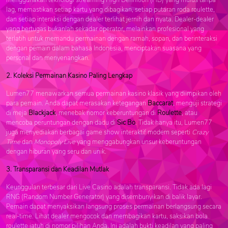
lag, memastikan setiap kartu yang dibagikan, setiap putaran roda roulette,
dan setiap interaksi dengan dealer terlihat jernih dan nyata. Dealer-dealer
yang bertugas bukanlah sekadar operator, melainkan profesional yang
terlatih untuk memandu permainan dengan ramah, sopan, dan berinteraksi
dengan pemain dalam bahasa Indonesia, menciptakan suasana yang
personal dan menyenangkan.
2. Koleksi Permainan Kasino Paling Lengkap
Lumen77 menawarkan semua permainan kasino klasik yang diimpikan oleh
para pemain. Anda dapat merasakan ketegangan
Baccarat
, menguji strategi
di meja
Blackjack
, menebak nomor keberuntungan di
Roulette
, atau
mencoba peruntungan dengan dadu di
Sic Bo
. Tidak hanya itu, Lumen77
juga menyediakan berbagai game show interaktif modern seperti
Crazy
Time
dan
Monopoly Live
yang menggabungkan unsur keberuntungan
dengan hiburan yang seru dan unik.
3. Transparansi dan Keadilan Mutlak
Keunggulan terbesar dari Live Casino adalah transparansi. Tidak ada lagi
RNG (Random Number Generator) yang disembunyikan di balik layar.
Pemain dapat menyaksikan langsung proses permainan berlangsung secara
real-time. Lihat dealer mengocok dan membagikan kartu, saksikan bola
roulette jatuh di nomor pilihan Anda. Ini adalah bukti keadilan yang paling