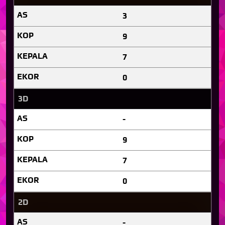
3
9
7
0
3D
-
9
7
0
2D
-