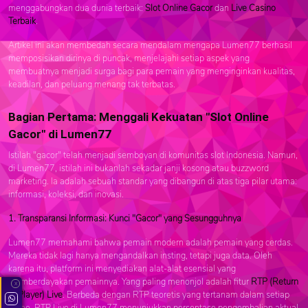
menggabungkan dua dunia terbaik:
Slot Online Gacor
dan
Live Casino
Terbaik
.
Artikel ini akan membedah secara mendalam mengapa Lumen77 berhasil
memposisikan dirinya di puncak, menjelajahi setiap aspek yang
membuatnya menjadi surga bagi para pemain yang menginginkan kualitas,
keadilan, dan peluang menang tak terbatas.
Bagian Pertama: Menggali Kekuatan "Slot Online
Gacor" di Lumen77
Istilah "gacor" telah menjadi semboyan di komunitas slot Indonesia. Namun,
di Lumen77, istilah ini bukanlah sekadar janji kosong atau buzzword
marketing. Ia adalah sebuah standar yang dibangun di atas tiga pilar utama:
informasi, koleksi, dan inovasi.
1. Transparansi Informasi: Kunci "Gacor" yang Sesungguhnya
Lumen77 memahami bahwa pemain modern adalah pemain yang cerdas.
Mereka tidak lagi hanya mengandalkan insting, tetapi juga data. Oleh
karena itu, platform ini menyediakan alat-alat esensial yang
memberdayakan pemainnya. Yang paling menonjol adalah fitur
RTP (Return
x
to Player) Live
. Berbeda dengan RTP teoretis yang tertanam dalam setiap
game, RTP Live di Lumen77 menunjukkan persentase pengembalian aktual