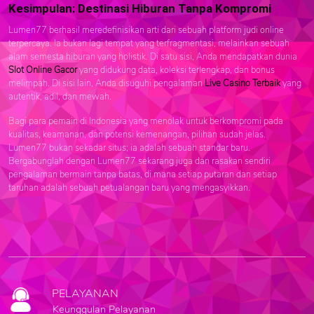
Kesimpulan: Destinasi Hiburan Tanpa Kompromi
Lumen77 berhasil meredefinisikan arti dari sebuah platform judi online
terpercaya. Ia bukan lagi tempat yang terfragmentasi, melainkan sebuah
alam semesta hiburan yang holistik. Di satu sisi, Anda mendapatkan dunia
Slot Online Gacor
yang didukung data, koleksi terlengkap, dan bonus
melimpah. Di sisi lain, Anda disuguhi pengalaman
Live Casino Terbaik
yang
autentik, adil, dan mewah.
Bagi para pemain di Indonesia yang menolak untuk berkompromi pada
kualitas, keamanan, dan potensi kemenangan, pilihan sudah jelas.
Lumen77 bukan sekadar situs; ia adalah sebuah standar baru.
Bergabunglah dengan Lumen77 sekarang juga dan rasakan sendiri
pengalaman bermain tanpa batas, di mana setiap putaran dan setiap
taruhan adalah sebuah petualangan baru yang mengasyikkan.
PELAYANAN
Keunggulan Pelayanan