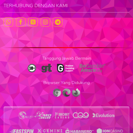
TERHUBUNG DENGAN KAMI
Tanggung Jawab Bermain
Browser Yang Didukung