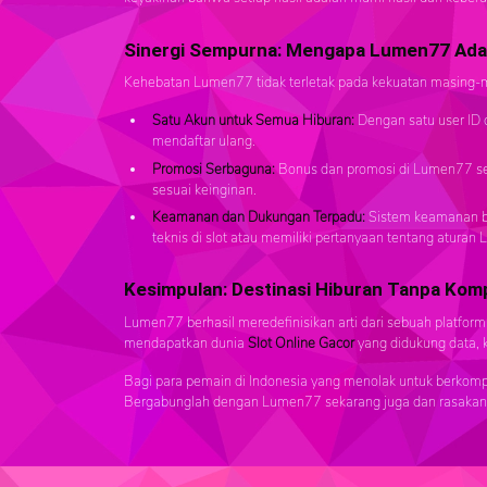
Sinergi Sempurna: Mengapa Lumen77 Adala
Kehebatan Lumen77 tidak terletak pada kekuatan masing-ma
Satu Akun untuk Semua Hiburan:
Dengan satu user ID d
mendaftar ulang.
Promosi Serbaguna:
Bonus dan promosi di Lumen77 ser
sesuai keinginan.
Keamanan dan Dukungan Terpadu:
Sistem keamanan ber
teknis di slot atau memiliki pertanyaan tentang aturan L
Kesimpulan: Destinasi Hiburan Tanpa Kom
Lumen77 berhasil meredefinisikan arti dari sebuah platform 
mendapatkan dunia
Slot Online Gacor
yang didukung data, k
Bagi para pemain di Indonesia yang menolak untuk berkompr
Bergabunglah dengan Lumen77 sekarang juga dan rasakan s