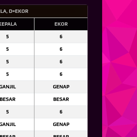
ALA, D=EKOR
KEPALA
EKOR
5
6
5
6
5
6
5
6
GANJIL
GENAP
BESAR
BESAR
5
6
GANJIL
GENAP
BESAR
BESAR