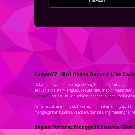
DASAR
Lumen77 | Slot Online Gacor & Live Casi
Dalam lanskap hiburan digital yang terus berkembang, par
sebuah ekosistem lengkap, sebuah satu atap di mana semua 
Lumen77
muncul bukan sekadar sebagai pilihan, melainkan
Artikel ini akan membedah secara mendalam mengapa Lumen
menginginkan kualitas, keadilan, dan peluang menang tak te
Bagian Pertama: Menggali Kekuatan "Slot 