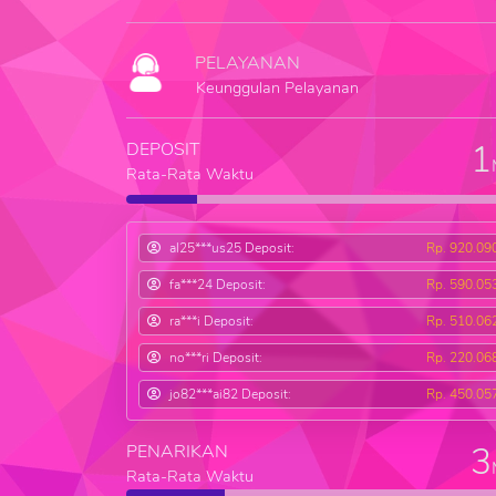
PELAYANAN
Keunggulan Pelayanan
1
DEPOSIT
Rata-Rata Waktu
al25***us25 Deposit:
Rp. 920.09
fa***24 Deposit:
Rp. 590.05
ra***i Deposit:
Rp. 510.06
no***ri Deposit:
Rp. 220.06
jo82***ai82 Deposit:
Rp. 450.05
3
PENARIKAN
Rata-Rata Waktu