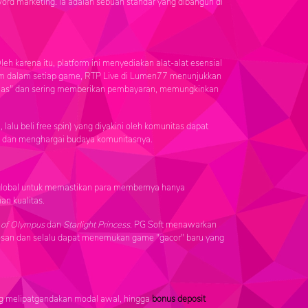
zword marketing. Ia adalah sebuah standar yang dibangun di
karena itu, platform ini menyediakan alat-alat esensial
nam dalam setiap game, RTP Live di Lumen77 menunjukkan
panas" dan sering memberikan pembayaran, memungkinkan
 lalu beli free spin) yang diyakini oleh komunitas dapat
n dan menghargai budaya komunitasnya.
g global untuk memastikan para membernya hanya
an kualitas.
 of Olympus
dan
Starlight Princess
. PG Soft menawarkan
 bosan dan selalu dapat menemukan game "gacor" baru yang
g melipatgandakan modal awal, hingga
bonus deposit