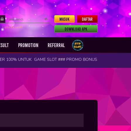
Masuk
Daftar
Kata Sandi
Lupa kata sandi?
Download APK
ESULT
PROMOTION
REFERRAL
% UNTUK GAME SLOT ### PROMO BONUS NEW MEMBER 60 % UN