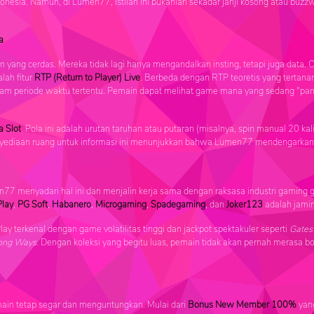
ndonesia. Namun, di Lumen77, istilah ini bukanlah sekadar janji kosong atau buz
a
cerdas. Mereka tidak lagi hanya mengandalkan insting, tetapi juga data. Oleh 
lah fitur
RTP (Return to Player) Live
. Berbeda dengan RTP teoretis yang terta
alam periode waktu tertentu. Pemain dapat melihat game mana yang sedang "
a Slot
. Pola ini adalah urutan taruhan atau putaran (misalnya, spin manual 20 kali,
penyediaan ruang untuk informasi ini menunjukkan bahwa Lumen77 mendengarka
en77 menyadari hal ini dan menjalin kerja sama dengan raksasa industri gamin
Play
,
PG Soft
,
Habanero
,
Microgaming
,
Spadegaming
, dan
Joker123
adalah jamin
y terkenal dengan game volatilitas tinggi dan jackpot spektakuler seperti
Gates
ong Ways
. Dengan koleksi yang begitu luas, pemain tidak akan pernah merasa
ain tetap segar dan menguntungkan. Mulai dari
Bonus New Member 100%
yan