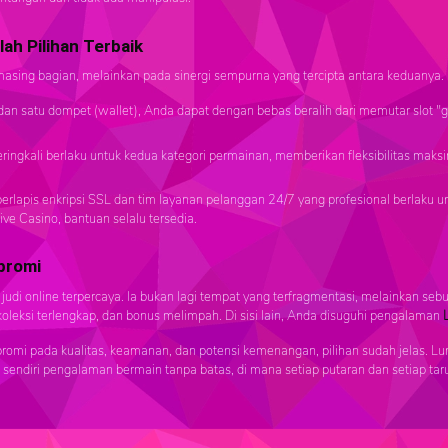
h Pilihan Terbaik
sing bagian, melainkan pada sinergi sempurna yang tercipta antara keduanya.
an satu dompet (wallet), Anda dapat dengan bebas beralih dari memutar slot "g
ingkali berlaku untuk kedua kategori permainan, memberikan fleksibilitas m
lapis enkripsi SSL dan tim layanan pelanggan 24/7 yang profesional berlaku 
ive Casino, bantuan selalu tersedia.
promi
judi online terpercaya. Ia bukan lagi tempat yang terfragmentasi, melainkan sebu
oleksi terlengkap, dan bonus melimpah. Di sisi lain, Anda disuguhi pengalaman
omi pada kualitas, keamanan, dan potensi kemenangan, pilihan sudah jelas. Lu
endiri pengalaman bermain tanpa batas, di mana setiap putaran dan setiap ta