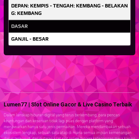
DEPAN: KEMPIS - TENGAH: KEMBANG - BELAKAN
G: KEMBANG
DASAR
GANJIL - BESAR
Lumen77 | Slot Online Gacor & Live Casino Terbaik
Dalam lanskap hiburan digital yang terus berkembang, para pencari
keuntungan dan keseruan tidak lagi puas dengan platform yang
menawarkan hanya satu jenis permainan. Mereka mendambakan sebuah
ekosistem lengkap, sebuah satu atap di mana semua impian kemenangan
dapat terwujud, dari putaran kilat slot online hingga ketegangan meja kasino