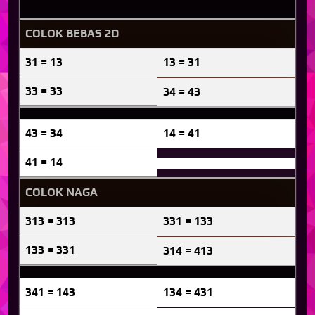
COLOK BEBAS 2D
31 = 13
13 = 31
33 = 33
34 = 43
43 = 34
14 = 41
41 = 14
COLOK NAGA
313 = 313
331 = 133
133 = 331
314 = 413
341 = 143
134 = 431