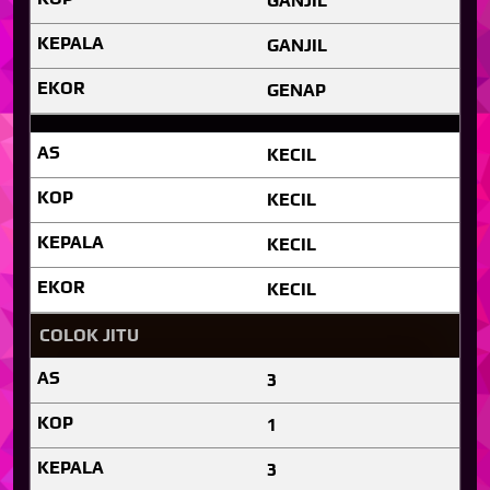
GANJIL
GANJIL
GENAP
KECIL
KECIL
KECIL
KECIL
COLOK JITU
3
1
3