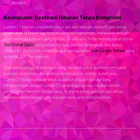
tersedia.
Kesimpulan: Destinasi Hiburan Tanpa Kompromi
Lumen77 berhasil meredefinisikan arti dari sebuah platform judi online
terpercaya. Ia bukan lagi tempat yang terfragmentasi, melainkan sebuah
alam semesta hiburan yang holistik. Di satu sisi, Anda mendapatkan dunia
Slot Online Gacor
yang didukung data, koleksi terlengkap, dan bonus
melimpah. Di sisi lain, Anda disuguhi pengalaman
Live Casino Terbaik
yang
autentik, adil, dan mewah.
Bagi para pemain di Indonesia yang menolak untuk berkompromi pada
kualitas, keamanan, dan potensi kemenangan, pilihan sudah jelas.
Lumen77 bukan sekadar situs; ia adalah sebuah standar baru.
Bergabunglah dengan Lumen77 sekarang juga dan rasakan sendiri
pengalaman bermain tanpa batas, di mana setiap putaran dan setiap
taruhan adalah sebuah petualangan baru yang mengasyikkan.