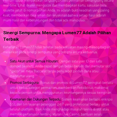
Pemain dapat menyaksikan langsung proses permainan berlangsung secara
real-time. Lihat dealer mengocok dan membagikan kartu, saksikan bola
roulette jatuh di nomor pilihan Anda. Ini adalah bukti keadilan yang paling
kuat, memberikan rasa aman dan keyakinan bahwa setiap hasil adalah
murni hasil dari keberuntungan dan tidak ada manipulasi.
Sinergi Sempurna: Mengapa Lumen77 Adalah Pilihan
Terbaik
Kehebatan Lumen77 tidak terletak pada kekuatan masing-masing bagian,
melainkan pada sinergi sempurna yang tercipta antara keduanya.
Satu Akun untuk Semua Hiburan:
Dengan satu user ID dan satu
dompet (wallet), Anda dapat dengan bebas beralih dari memutar slot
"gacor" ke meja Baccarat tanpa perlu repot pindah dana atau
mendaftar ulang.
Promosi Serbaguna:
Bonus dan promosi di Lumen77 seringkali berlaku
untuk kedua kategori permainan, memberikan fleksibilitas maksimal
kepada pemain untuk menggunakan keuntungannya sesuai keinginan.
Keamanan dan Dukungan Terpadu:
Sistem keamanan berlapis enkripsi
SSL dan tim layanan pelanggan 24/7 yang profesional berlaku untuk
seluruh platform. Baik Anda menghadapi masalah teknis di slot atau
memiliki pertanyaan tentang aturan Live Casino, bantuan selalu