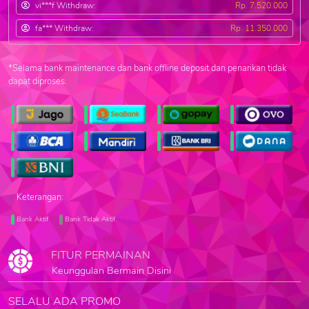
vi***f Withdraw:
Rp. 7.520.000
fa*** Withdraw:
Rp. 11.350.000
*Selama bank maintenance dan bank offline deposit dan penarikan tidak
dapat diproses.
Keterangan:
Bank Aktif
Bank Tidak Aktif
FITUR PERMAINAN
Keunggulan Bermain Disini
SELALU ADA PROMO