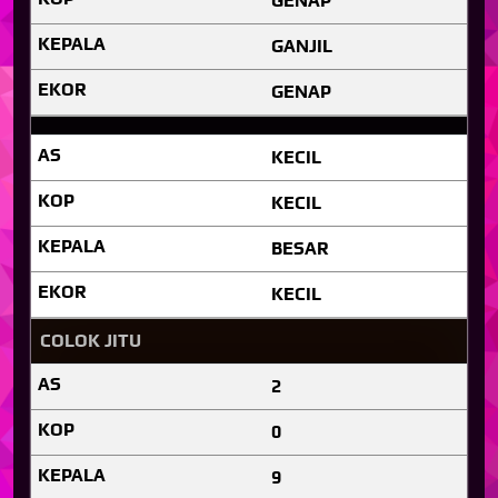
GENAP
GANJIL
GENAP
KECIL
KECIL
BESAR
KECIL
COLOK JITU
2
0
9