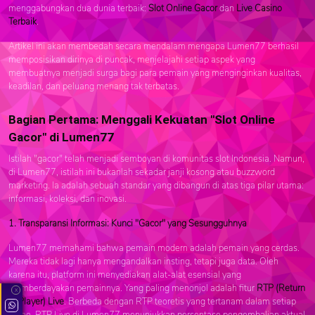
menggabungkan dua dunia terbaik:
Slot Online Gacor
dan
Live Casino
Terbaik
.
Artikel ini akan membedah secara mendalam mengapa Lumen77 berhasil
memposisikan dirinya di puncak, menjelajahi setiap aspek yang
membuatnya menjadi surga bagi para pemain yang menginginkan kualitas,
keadilan, dan peluang menang tak terbatas.
Bagian Pertama: Menggali Kekuatan "Slot Online
Gacor" di Lumen77
Istilah "gacor" telah menjadi semboyan di komunitas slot Indonesia. Namun,
di Lumen77, istilah ini bukanlah sekadar janji kosong atau buzzword
marketing. Ia adalah sebuah standar yang dibangun di atas tiga pilar utama:
informasi, koleksi, dan inovasi.
1. Transparansi Informasi: Kunci "Gacor" yang Sesungguhnya
Lumen77 memahami bahwa pemain modern adalah pemain yang cerdas.
Mereka tidak lagi hanya mengandalkan insting, tetapi juga data. Oleh
karena itu, platform ini menyediakan alat-alat esensial yang
memberdayakan pemainnya. Yang paling menonjol adalah fitur
RTP (Return
x
to Player) Live
. Berbeda dengan RTP teoretis yang tertanam dalam setiap
game, RTP Live di Lumen77 menunjukkan persentase pengembalian aktual