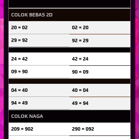
COLOK BEBAS 2D
20 = 02
02 = 20
29 = 92
92 = 29
24 = 42
42 = 24
09 = 90
90 = 09
04 = 40
40 = 04
94 = 49
49 = 94
COLOK NAGA
209 = 902
290 = 092