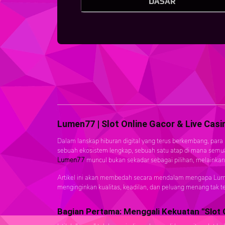
DASAR
Lumen77 | Slot Online Gacor & Live Casi
Dalam lanskap hiburan digital yang terus berkembang, par
sebuah ekosistem lengkap, sebuah satu atap di mana semua 
Lumen77
muncul bukan sekadar sebagai pilihan, melainkan
Artikel ini akan membedah secara mendalam mengapa Lumen
menginginkan kualitas, keadilan, dan peluang menang tak te
Bagian Pertama: Menggali Kekuatan "Slot 