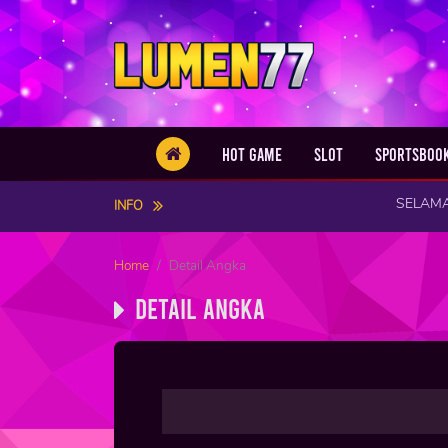
HOT GAME
SLOT
SPORTSBOO
SELAMAT DATAN
INFO
Home
Detail Angka
Detail Angka