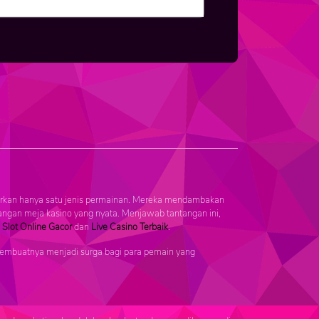
warkan hanya satu jenis permainan. Mereka mendambakan
gangan meja kasino yang nyata. Menjawab tantangan ini,
:
Slot Online Gacor
dan
Live Casino Terbaik
.
membuatnya menjadi surga bagi para pemain yang