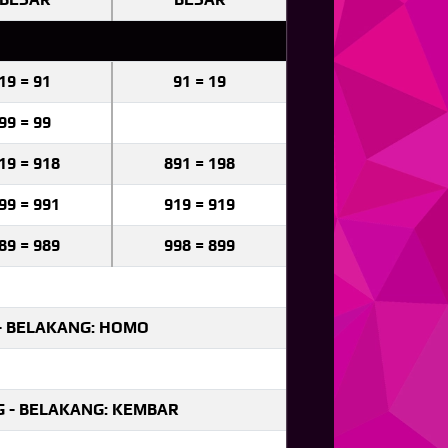
19 = 91
91 = 19
99 = 99
19 = 918
891 = 198
99 = 991
919 = 919
89 = 989
998 = 899
 - BELAKANG: HOMO
 - BELAKANG: KEMBAR