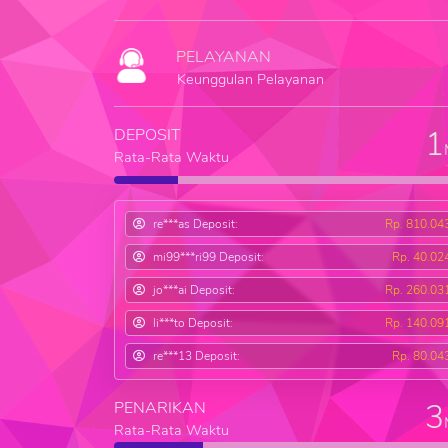
PELAYANAN
Keunggulan Pelayanan
1
DEPOSIT
Rata-Rata Waktu
re***as Deposit:
Rp. 810.04
mi99***ri99 Deposit:
Rp. 40.02
jo***ai Deposit:
Rp. 260.03
li***to Deposit:
Rp. 140.09
re***13 Deposit:
Rp. 80.04
3
PENARIKAN
Rata-Rata Waktu