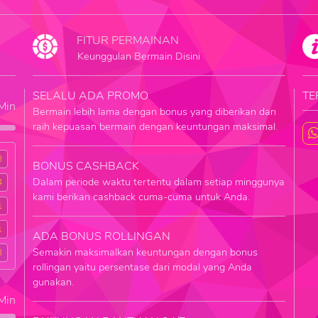
FITUR PERMAINAN
Keunggulan Bermain Disini
SELALU ADA PROMO
TE
Min
Bermain lebih lama dengan bonus yang diberikan dan
raih kepuasan bermain dengan keuntungan maksimal.
3
BONUS CASHBACK
Dalam periode waktu tertentu dalam setiap minggunya
4
kami berikan cashback cuma-cuma untuk Anda.
1
1
ADA BONUS ROLLINGAN
Semakin maksimalkan keuntungan dengan bonus
3
rollingan yaitu persentase dari modal yang Anda
gunakan.
Min