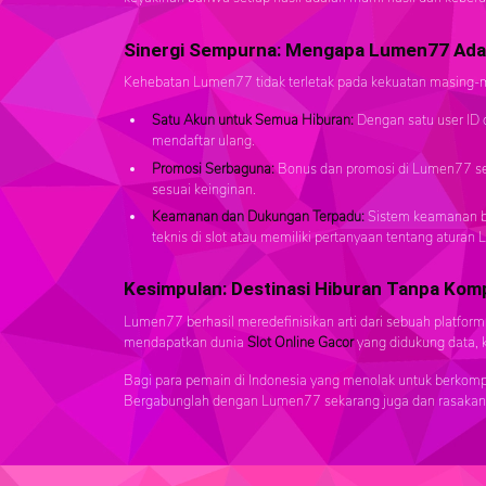
Sinergi Sempurna: Mengapa Lumen77 Adala
Kehebatan Lumen77 tidak terletak pada kekuatan masing-ma
Satu Akun untuk Semua Hiburan:
Dengan satu user ID d
mendaftar ulang.
Promosi Serbaguna:
Bonus dan promosi di Lumen77 ser
sesuai keinginan.
Keamanan dan Dukungan Terpadu:
Sistem keamanan ber
teknis di slot atau memiliki pertanyaan tentang aturan L
Kesimpulan: Destinasi Hiburan Tanpa Kom
Lumen77 berhasil meredefinisikan arti dari sebuah platform 
mendapatkan dunia
Slot Online Gacor
yang didukung data, k
Bagi para pemain di Indonesia yang menolak untuk berkompr
Bergabunglah dengan Lumen77 sekarang juga dan rasakan s