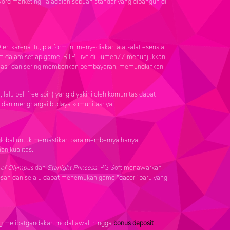
zword marketing. Ia adalah sebuah standar yang dibangun di
karena itu, platform ini menyediakan alat-alat esensial
nam dalam setiap game, RTP Live di Lumen77 menunjukkan
panas" dan sering memberikan pembayaran, memungkinkan
 lalu beli free spin) yang diyakini oleh komunitas dapat
n dan menghargai budaya komunitasnya.
g global untuk memastikan para membernya hanya
an kualitas.
 of Olympus
dan
Starlight Princess
. PG Soft menawarkan
 bosan dan selalu dapat menemukan game "gacor" baru yang
g melipatgandakan modal awal, hingga
bonus deposit