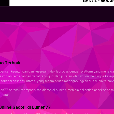
GANJIL - BESAR
no Terbaik
a pencari keuntungan dan keseruan tidak lagi puas dengan platform yang mena
impian kemenangan dapat terwujud, dari putaran kilat slot online hingga kete
 sebagai destinasi utama, yang secara brilian menggabungkan dua dunia terbaik
77 berhasil memposisikan dirinya di puncak, menjelajahi setiap aspek yang 
rbatas.
Online Gacor" di Lumen77