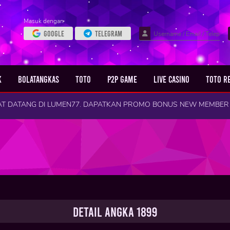
Masuk dengan
Google
Telegram
Username / Email / Telepon
K
BOLATANGKAS
TOTO
P2P GAME
LIVE CASINO
TOTO R
G DI LUMEN77. DAPATKAN PROMO BONUS NEW MEMBER 100% U
Detail Angka 1899