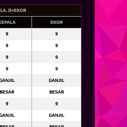
ALA, D=EKOR
KEPALA
EKOR
9
9
9
9
9
9
9
9
GANJIL
GANJIL
BESAR
BESAR
9
9
GANJIL
GANJIL
BESAR
BESAR