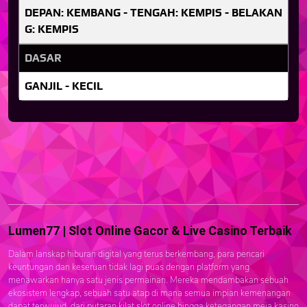
DEPAN: KEMBANG - TENGAH: KEMPIS - BELAKAN
G: KEMPIS
DASAR
GANJIL - KECIL
Lumen77 | Slot Online Gacor & Live Casino Terbaik
Dalam lanskap hiburan digital yang terus berkembang, para pencari
keuntungan dan keseruan tidak lagi puas dengan platform yang
menawarkan hanya satu jenis permainan. Mereka mendambakan sebuah
ekosistem lengkap, sebuah satu atap di mana semua impian kemenangan
dapat terwujud, dari putaran kilat slot online hingga ketegangan meja kasino