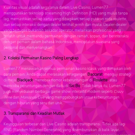
Kualitas visual adalah segalanya dalam Live Casino. Lumen77
menggunakan teknologi streaming High Definition (HD) yang mulus tanpa
lag, memastikan setiap kartu yang dibagikan, setiap putaran roda roulette,
dan setiap interaksi dengan dealer terlihat jernih dan nyata. Dealer-dealer
yang bertugas bukanlah sekadar operator, melainkan profesional yang
terlatih untuk memandu permainan dengan ramah, sopan, dan berinteraksi
dengan pemain dalam bahasa Indonesia, menciptakan suasana yang
personal dan menyenangkan.
2. Koleksi Permainan Kasino Paling Lengkap
Lumen77 menawarkan semua permainan kasino klasik yang diimpikan oleh
para pemain. Anda dapat merasakan ketegangan
Baccarat
, menguji strategi
di meja
Blackjack
, menebak nomor keberuntungan di
Roulette
, atau
mencoba peruntungan dengan dadu di
Sic Bo
. Tidak hanya itu, Lumen77
juga menyediakan berbagai game show interaktif modern seperti
Crazy
Time
dan
Monopoly Live
yang menggabungkan unsur keberuntungan
dengan hiburan yang seru dan unik.
3. Transparansi dan Keadilan Mutlak
Keunggulan terbesar dari Live Casino adalah transparansi. Tidak ada lagi
RNG (Random Number Generator) yang disembunyikan di balik layar.