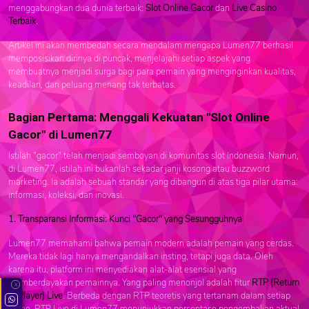
menggabungkan dua dunia terbaik:
Slot Online Gacor
dan
Live Casino
Terbaik
.
Artikel ini akan membedah secara mendalam mengapa Lumen77 berhasil
memposisikan dirinya di puncak, menjelajahi setiap aspek yang
membuatnya menjadi surga bagi para pemain yang menginginkan kualitas,
keadilan, dan peluang menang tak terbatas.
Bagian Pertama: Menggali Kekuatan "Slot Online
Gacor" di Lumen77
Istilah "gacor" telah menjadi semboyan di komunitas slot Indonesia. Namun,
di Lumen77, istilah ini bukanlah sekadar janji kosong atau buzzword
marketing. Ia adalah sebuah standar yang dibangun di atas tiga pilar utama:
informasi, koleksi, dan inovasi.
1. Transparansi Informasi: Kunci "Gacor" yang Sesungguhnya
Lumen77 memahami bahwa pemain modern adalah pemain yang cerdas.
Mereka tidak lagi hanya mengandalkan insting, tetapi juga data. Oleh
karena itu, platform ini menyediakan alat-alat esensial yang
memberdayakan pemainnya. Yang paling menonjol adalah fitur
RTP (Return
x
to Player) Live
. Berbeda dengan RTP teoretis yang tertanam dalam setiap
game, RTP Live di Lumen77 menunjukkan persentase pengembalian aktual