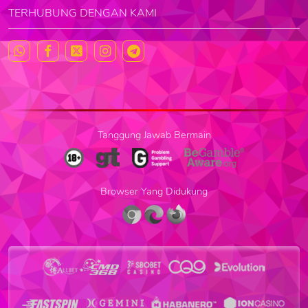
TERHUBUNG DENGAN KAMI
Tanggung Jawab Bermain
Browser Yang Didukung