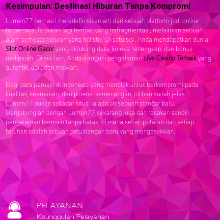
Kesimpulan: Destinasi Hiburan Tanpa Kompromi
Lumen77 berhasil meredefinisikan arti dari sebuah platform judi online
terpercaya. Ia bukan lagi tempat yang terfragmentasi, melainkan sebuah
alam semesta hiburan yang holistik. Di satu sisi, Anda mendapatkan dunia
Slot Online Gacor
yang didukung data, koleksi terlengkap, dan bonus
melimpah. Di sisi lain, Anda disuguhi pengalaman
Live Casino Terbaik
yang
autentik, adil, dan mewah.
Bagi para pemain di Indonesia yang menolak untuk berkompromi pada
kualitas, keamanan, dan potensi kemenangan, pilihan sudah jelas.
Lumen77 bukan sekadar situs; ia adalah sebuah standar baru.
Bergabunglah dengan Lumen77 sekarang juga dan rasakan sendiri
pengalaman bermain tanpa batas, di mana setiap putaran dan setiap
taruhan adalah sebuah petualangan baru yang mengasyikkan.
PELAYANAN
Keunggulan Pelayanan