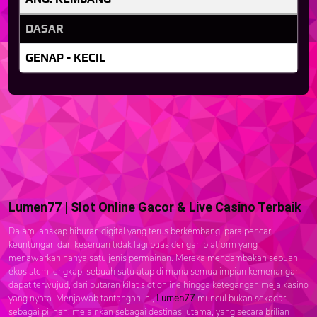
DASAR
GENAP - KECIL
Lumen77 | Slot Online Gacor & Live Casino Terbaik
Dalam lanskap hiburan digital yang terus berkembang, para pencari
keuntungan dan keseruan tidak lagi puas dengan platform yang
menawarkan hanya satu jenis permainan. Mereka mendambakan sebuah
ekosistem lengkap, sebuah satu atap di mana semua impian kemenangan
dapat terwujud, dari putaran kilat slot online hingga ketegangan meja kasino
yang nyata. Menjawab tantangan ini,
Lumen77
muncul bukan sekadar
sebagai pilihan, melainkan sebagai destinasi utama, yang secara brilian