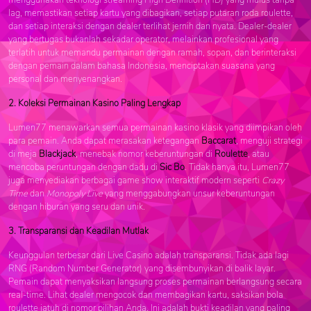
lag, memastikan setiap kartu yang dibagikan, setiap putaran roda roulette,
dan setiap interaksi dengan dealer terlihat jernih dan nyata. Dealer-dealer
yang bertugas bukanlah sekadar operator, melainkan profesional yang
terlatih untuk memandu permainan dengan ramah, sopan, dan berinteraksi
dengan pemain dalam bahasa Indonesia, menciptakan suasana yang
personal dan menyenangkan.
2. Koleksi Permainan Kasino Paling Lengkap
Lumen77 menawarkan semua permainan kasino klasik yang diimpikan oleh
para pemain. Anda dapat merasakan ketegangan
Baccarat
, menguji strategi
di meja
Blackjack
, menebak nomor keberuntungan di
Roulette
, atau
mencoba peruntungan dengan dadu di
Sic Bo
. Tidak hanya itu, Lumen77
juga menyediakan berbagai game show interaktif modern seperti
Crazy
Time
dan
Monopoly Live
yang menggabungkan unsur keberuntungan
dengan hiburan yang seru dan unik.
3. Transparansi dan Keadilan Mutlak
Keunggulan terbesar dari Live Casino adalah transparansi. Tidak ada lagi
RNG (Random Number Generator) yang disembunyikan di balik layar.
Pemain dapat menyaksikan langsung proses permainan berlangsung secara
real-time. Lihat dealer mengocok dan membagikan kartu, saksikan bola
roulette jatuh di nomor pilihan Anda. Ini adalah bukti keadilan yang paling