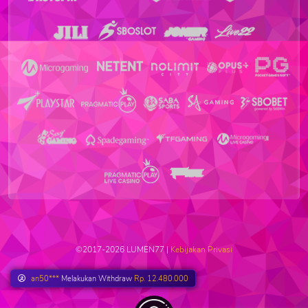
©2017-2026 LUMEN77 |
Kebijakan Privasi