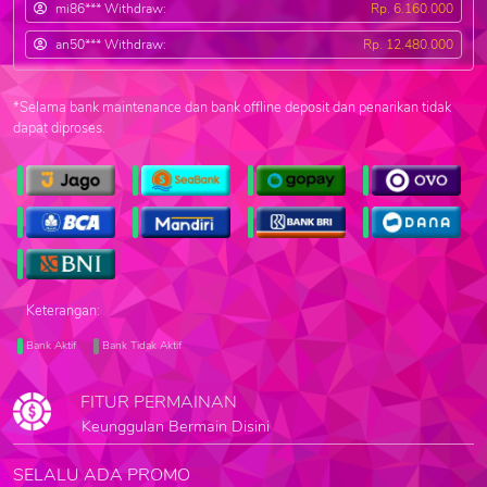
mi86*** Withdraw:
Rp. 6.160.000
an50*** Withdraw:
Rp. 12.480.000
*Selama bank maintenance dan bank offline deposit dan penarikan tidak
dapat diproses.
Keterangan:
Bank Aktif
Bank Tidak Aktif
FITUR PERMAINAN
Keunggulan Bermain Disini
SELALU ADA PROMO