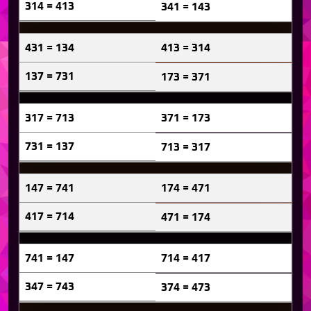
314 = 413
341 = 143
431 = 134
413 = 314
137 = 731
173 = 371
317 = 713
371 = 173
731 = 137
713 = 317
147 = 741
174 = 471
417 = 714
471 = 174
741 = 147
714 = 417
347 = 743
374 = 473