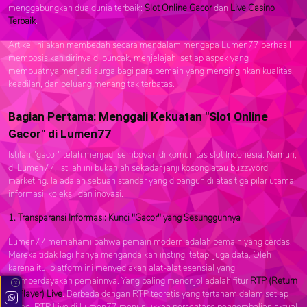
menggabungkan dua dunia terbaik:
Slot Online Gacor
dan
Live Casino
Terbaik
.
Artikel ini akan membedah secara mendalam mengapa Lumen77 berhasil
memposisikan dirinya di puncak, menjelajahi setiap aspek yang
membuatnya menjadi surga bagi para pemain yang menginginkan kualitas,
keadilan, dan peluang menang tak terbatas.
Bagian Pertama: Menggali Kekuatan "Slot Online
Gacor" di Lumen77
Istilah "gacor" telah menjadi semboyan di komunitas slot Indonesia. Namun,
di Lumen77, istilah ini bukanlah sekadar janji kosong atau buzzword
marketing. Ia adalah sebuah standar yang dibangun di atas tiga pilar utama:
informasi, koleksi, dan inovasi.
1. Transparansi Informasi: Kunci "Gacor" yang Sesungguhnya
Lumen77 memahami bahwa pemain modern adalah pemain yang cerdas.
Mereka tidak lagi hanya mengandalkan insting, tetapi juga data. Oleh
karena itu, platform ini menyediakan alat-alat esensial yang
memberdayakan pemainnya. Yang paling menonjol adalah fitur
RTP (Return
x
to Player) Live
. Berbeda dengan RTP teoretis yang tertanam dalam setiap
game, RTP Live di Lumen77 menunjukkan persentase pengembalian aktual