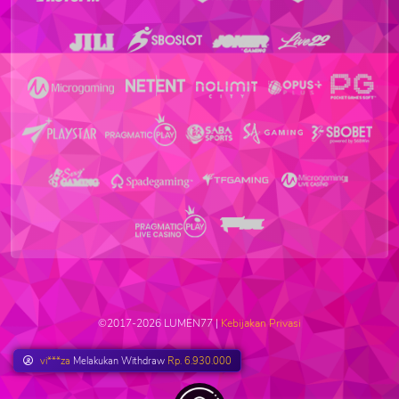
©2017-2026 LUMEN77 |
Kebijakan Privasi
vi***za
Melakukan Withdraw
Rp. 6.930.000