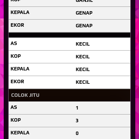
GANJIL
GENAP
GENAP
KECIL
KECIL
KECIL
KECIL
COLOK JITU
1
3
0