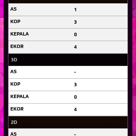
1
3
0
4
3D
-
3
0
4
2D
-