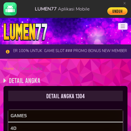
x
LUMEN77
Aplikasi Mobile
Unduh
ER 100% UNTUK GAME SLOT ### PROMO BONUS NEW MEMBER 60 % U
Home
Detail Angka
Detail Angka
Detail Angka 1304
GAMES
4D