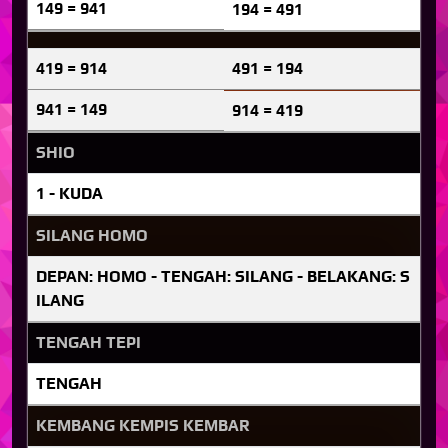
149 = 941
194 = 491
419 = 914
491 = 194
941 = 149
914 = 419
SHIO
1 - KUDA
SILANG HOMO
DEPAN: HOMO - TENGAH: SILANG - BELAKANG: S
ILANG
TENGAH TEPI
TENGAH
KEMBANG KEMPIS KEMBAR