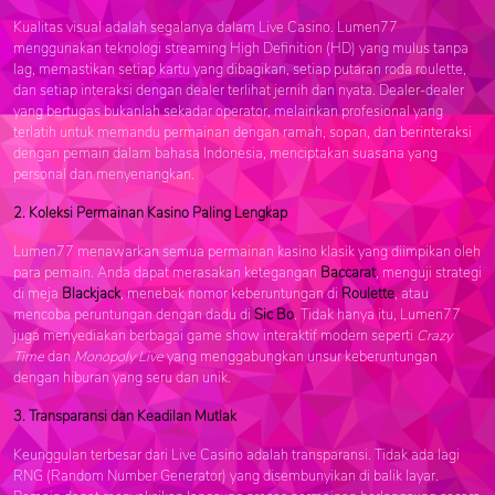
Kualitas visual adalah segalanya dalam Live Casino. Lumen77
menggunakan teknologi streaming High Definition (HD) yang mulus tanpa
lag, memastikan setiap kartu yang dibagikan, setiap putaran roda roulette,
dan setiap interaksi dengan dealer terlihat jernih dan nyata. Dealer-dealer
yang bertugas bukanlah sekadar operator, melainkan profesional yang
terlatih untuk memandu permainan dengan ramah, sopan, dan berinteraksi
dengan pemain dalam bahasa Indonesia, menciptakan suasana yang
personal dan menyenangkan.
2. Koleksi Permainan Kasino Paling Lengkap
Lumen77 menawarkan semua permainan kasino klasik yang diimpikan oleh
para pemain. Anda dapat merasakan ketegangan
Baccarat
, menguji strategi
di meja
Blackjack
, menebak nomor keberuntungan di
Roulette
, atau
mencoba peruntungan dengan dadu di
Sic Bo
. Tidak hanya itu, Lumen77
juga menyediakan berbagai game show interaktif modern seperti
Crazy
Time
dan
Monopoly Live
yang menggabungkan unsur keberuntungan
dengan hiburan yang seru dan unik.
3. Transparansi dan Keadilan Mutlak
Keunggulan terbesar dari Live Casino adalah transparansi. Tidak ada lagi
RNG (Random Number Generator) yang disembunyikan di balik layar.