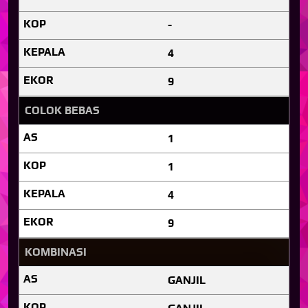
-
4
9
COLOK BEBAS
1
1
4
9
KOMBINASI
GANJIL