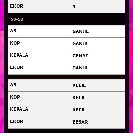
9
50-50
GANJIL
GANJIL
GENAP
GANJIL
KECIL
KECIL
KECIL
BESAR