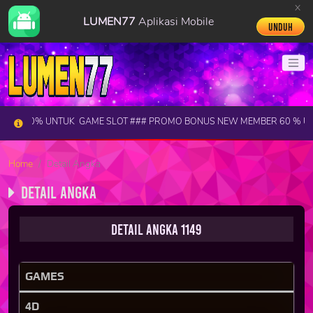
x
LUMEN77
Aplikasi Mobile
Unduh
00% UNTUK GAME SLOT ### PROMO BONUS NEW MEMBER 60 % UNTUK 
Home
Detail Angka
Detail Angka
Detail Angka 1149
GAMES
4D